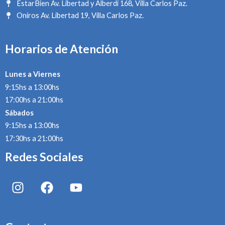
EstarBien Av. Libertad y Alberdi 168, Villa Carlos Paz.
Oniros Av. Libertad 19, Villa Carlos Paz.
Horarios de Atención
Lunes a Viernes
9:15hs a 13:00hs
17:00hs a 21:00hs
Sábados
9:15hs a 13:00hs
17:30hs a 21:00hs
Redes Sociales
I
F
Y
n
a
o
s
c
u
t
e
t