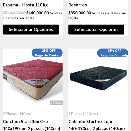
Espuma – Hasta 110 kg
Resortes
$
540,000.00
$
440,000.00
$
850,000.00
6 cuotas
6 cuotas sin interes con
sin interes con tarjeta
tarjeta
Seleccionar Opciones
Seleccionar Opciones
25% OFF
25% OFF
Pago de Contado
Pago de Contado
2 Plazas ( 140 cm )
2 Plazas ( 140 cm )
Colchón Startflex Oro
Colchón Starflex Lujo
140x190cm- 2 plazas (140cm)
140x190cm-2 plazas (140cm)