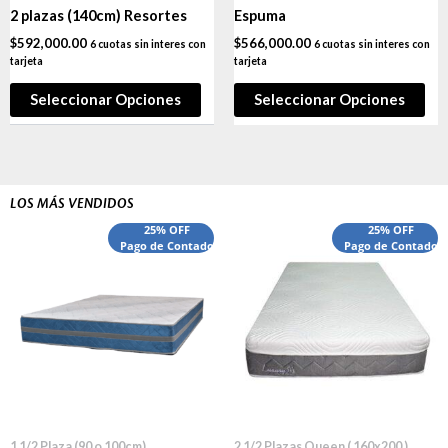
2 plazas (140cm) Resortes
Espuma
$
592,000.00
$
566,000.00
6 cuotas sin interes con
6 cuotas sin interes con
tarjeta
tarjeta
Seleccionar Opciones
Seleccionar Opciones
LOS MÁS VENDIDOS
El
El
El
El
25% OFF
25% OFF
precio
Pago de Contado
precio
precio
Pago de Contado
preci
original
actual
original
actua
era:
es:
era:
es:
$540,000.00.
$440,000.00.
$1,660,000.00.
$1,52
1 1/2 Plaza (90 o 100cm)
2 1/2 Plazas Queen ( 160x200 )