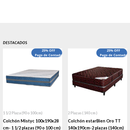
DESTACADOS
El
El
25% OFF
25% OFF
precio
Pago de Contado
precio
Pago de Contado
original
actual
era:
es:
$540,000.00.
$440,000.00.
1 1/2 Plaza (90 o 100cm)
2 Plazas ( 140 cm )
Colchón Mistyc 100x190x28
Colchón estarBien Oro TT
cm- 1 1/2 plazas (90 o 100 cm)
140x190cm-2 plazas (140cm)