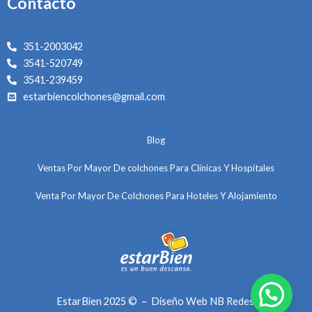
Contacto
a
b
u
g
o
b
r
o
e
351-2003042
a
k
3541-520749
m
3541-239459
estarbiencolchones@gmail.com
Blog
Ventas Por Mayor De colchones Para Clínicas Y Hospitales
Venta Por Mayor De Colchones Para Hoteles Y Alojamiento
EstarBien
2025 ©
–
Diseño Web
NB Redes