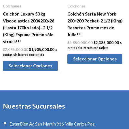
Colchones
Colchones
Colchón Luxury 50 kg
Colchón Serta New York
Viscoelastica 200X200x26
200×200 Pocket-2 1/2 (King)
(Hasta 170k x lado)- 2 1/2
Resortes Promo mes de
(King) Espuma Promo sólo
Julio!!!
strock!!!
$
2,850,000.00
$
2,385,000.00
6
cuotas sin interes con tarjeta
$
2,065,000.00
$
1,905,000.00
6
cuotas sin interes con tarjeta
Seleccionar Opciones
Seleccionar Opciones
Nuestras Sucursales
EstarBien Av. San Martin 916, Villa Carlos Paz.