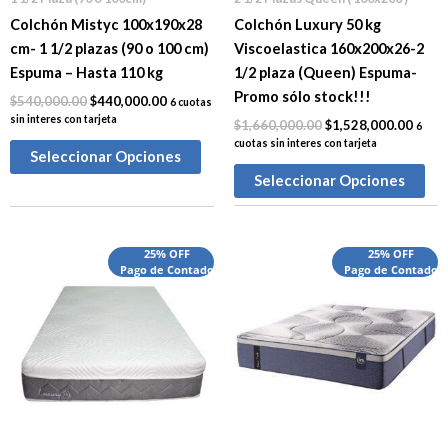
Colchón Mistyc 100x190x28
Colchón Luxury 50 kg
cm- 1 1/2 plazas (90 o 100 cm)
Viscoelastica 160x200x26-2
Espuma – Hasta 110 kg
1/2 plaza (Queen) Espuma-
Promo sólo stock!!!
$
540,000.00
$
440,000.00
6 cuotas
sin interes con tarjeta
$
1,660,000.00
$
1,528,000.00
6
cuotas sin interes con tarjeta
Seleccionar Opciones
Seleccionar Opciones
El
El
El
El
25% OFF
25% OFF
precio
Pago de Contado
precio
precio
Pago de Contado
preci
original
actual
original
actua
era:
es:
era:
es:
$2,065,000.00.
$1,905,000.00.
$2,850,000.00.
$2,38