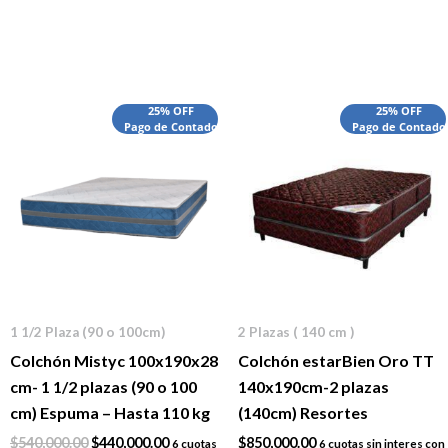
El
El
25% OFF
25% OFF
Pago de Contado
Pago de Contado
precio
precio
original
actual
era:
es:
$540,000.00.
$440,000.00.
1 1/2 Plaza (90 o 100cm)
2 Plazas ( 140 cm )
Colchón Mistyc 100x190x28
Colchón estarBien Oro TT
cm- 1 1/2 plazas (90 o 100
140x190cm-2 plazas
cm) Espuma – Hasta 110 kg
(140cm) Resortes
$
540,000.00
$
440,000.00
$
850,000.00
6 cuotas
6 cuotas sin interes con