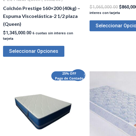
$
1,065,000.00
$
860,00
Colchón Prestige 160×200 (40kg) –
interes con tarjeta
Espuma Viscoelástica-2 1/2 plaza
(Queen)
Seleccionar Opci
$
1,345,000.00
6 cuotas sin interes con
tarjeta
Seleccionar Opciones
El
El
El
25% OFF
¡Oferta!
Pago de Contado
precio
precio
precio
original
actual
original
era:
es:
era:
$745,000.00.
$638,000.00.
$320,000.