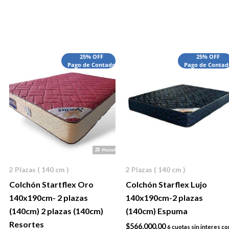
25% OFF
25% OFF
Pago de Contado
Pago de Contad
2 Plazas ( 140 cm )
2 Plazas ( 140 cm )
Colchón Startflex Oro
Colchón Starflex Lujo
140x190cm- 2 plazas
140x190cm-2 plazas
(140cm) 2 plazas (140cm)
(140cm) Espuma
Resortes
$
566,000.00
6 cuotas sin interes co