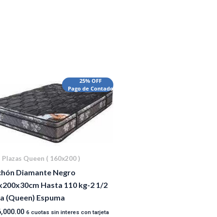
25% OFF
Pago de Contado
2 Plazas Queen ( 160x200 )
chón Diamante Negro
x200x30cm Hasta 110 kg-2 1/2
za (Queen) Espuma
,000.00
6 cuotas sin interes con tarjeta