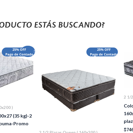
ÓXIMO COLCHÓN O SOMMIER?
RODUCTO ESTÁS BUSCANDO?
todos sus tips para elegir tu colchón o sommier ideal
El
25% OFF
25% OFF
¡Oferta!
ver video
Pago de Contado
Pago de Contado
precio
actual
es:
00.00.
$860,000.00.
2 1/
Col
0x200 )
160
0x27 (35 kg)-2
pla
Espuma-Promo
$
746
2 1/2 Plazas Queen ( 160x200 )