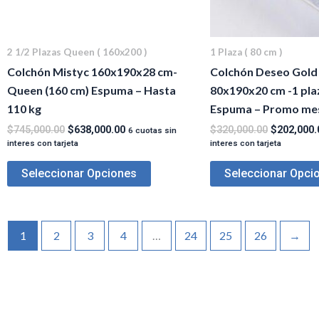
2 1/2 Plazas Queen ( 160x200 )
1 Plaza ( 80 cm )
Colchón Mistyc 160x190x28 cm-
Colchón Deseo Gold 
Queen (160 cm) Espuma – Hasta
80x190x20 cm -1 pla
110 kg
Espuma – Promo mes 
$
745,000.00
$
638,000.00
$
320,000.00
$
202,000.
6 cuotas sin
interes con tarjeta
interes con tarjeta
Seleccionar Opciones
Seleccionar Opci
1
2
3
4
…
24
25
26
→