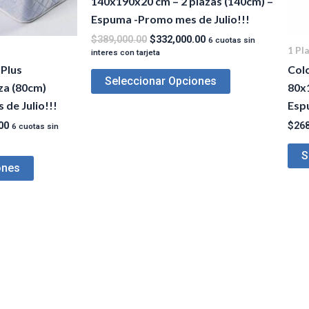
140x190x20 cm – 2 plazas (140cm) –
Espuma -Promo mes de Julio!!!
$
389,000.00
$
332,000.00
6 cuotas sin
1 Pla
interes con tarjeta
Plus
Col
Seleccionar Opciones
za (80cm)
80x
de Julio!!!
Esp
00
$
268
6 cuotas sin
S
ones