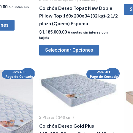
0.00
Colchón Deseo Topaz New Doble
6 cuotas sin
S
Pillow Top 160x200x34 (32 kg)-2 1/2
plaza (Queen) Espuma
ones
$
1,185,000.00
6 cuotas sin interes con
tarjeta
Seleccionar Opciones
El
El
El
25% OFF
25% OFF
¡Oferta!
¡Oferta!
Pago de Contado
Pago de Contado
precio
precio
precio
actual
original
actual
es:
era:
es:
00.
$202,000.00.
$389,000.00.
$332,000.00.
2 Plazas ( 140 cm )
Colchón Deseo Gold Plus