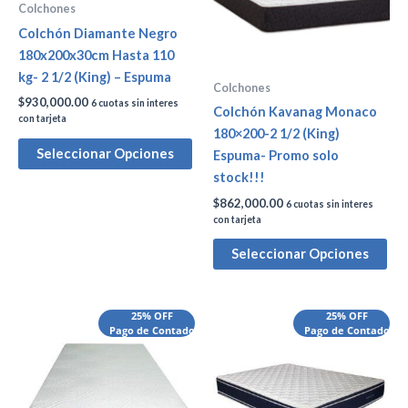
Colchones
Colchón Diamante Negro
180x200x30cm Hasta 110
kg- 2 1/2 (King) – Espuma
Colchones
$
930,000.00
6 cuotas sin interes
Colchón Kavanag Monaco
con tarjeta
180×200-2 1/2 (King)
Seleccionar Opciones
Espuma- Promo solo
stock!!!
$
862,000.00
6 cuotas sin interes
con tarjeta
Seleccionar Opciones
25% OFF
25% OFF
Pago de Contado
Pago de Contado