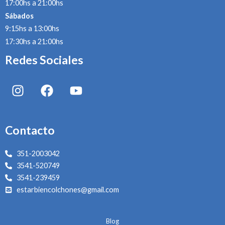
17:00hs a 21:00hs
Sábados
9:15hs a 13:00hs
17:30hs a 21:00hs
Redes Sociales
I
F
Y
n
a
o
s
c
u
t
e
t
Contacto
a
b
u
g
o
b
351-2003042
r
o
e
3541-520749
a
k
3541-239459
m
estarbiencolchones@gmail.com
Blog