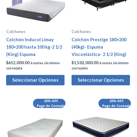
Colchones
Colchones
Colchón Inducol Limay
Colchón Prestige 180×200
180×200 hasta 100 kg-2 1/2
(40kg)- Espuma
(King) Espuma
Viscoelástica- 2 1/2 (King)
$
652,000.00
$
1,502,000.00
6 cuotas sin interes
6 cuotas sin interes
con tarjeta
con tarjeta
Seleccionar Opciones
Seleccionar Opciones
25% OFF
25% OFF
Pago de Contado
Pago de Contado