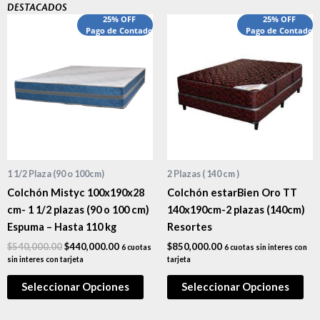
DESTACADOS
El
El
25% OFF
25% OFF
precio
Pago de Contado
precio
Pago de Contado
original
actual
era:
es:
$540,000.00.
$440,000.00.
1 1/2 Plaza (90 o 100cm)
2 Plazas ( 140 cm )
Colchón Mistyc 100x190x28
Colchón estarBien Oro TT
cm- 1 1/2 plazas (90 o 100 cm)
140x190cm-2 plazas (140cm)
Espuma – Hasta 110 kg
Resortes
$
540,000.00
$
440,000.00
$
850,000.00
6 cuotas
6 cuotas sin interes con
sin interes con tarjeta
tarjeta
Seleccionar Opciones
Seleccionar Opciones