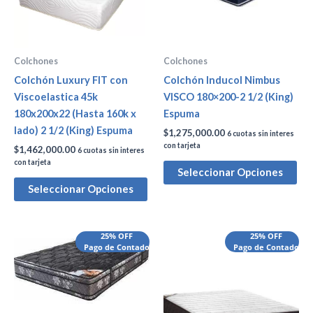
Colchones
Colchones
Colchón Luxury FIT con
Colchón Inducol Nimbus
Viscoelastica 45k
VISCO 180×200-2 1/2 (King)
180x200x22 (Hasta 160k x
Espuma
lado) 2 1/2 (King) Espuma
$
1,275,000.00
6 cuotas sin interes
con tarjeta
$
1,462,000.00
6 cuotas sin interes
con tarjeta
Seleccionar Opciones
Seleccionar Opciones
25% OFF
25% OFF
Pago de Contado
Pago de Contado