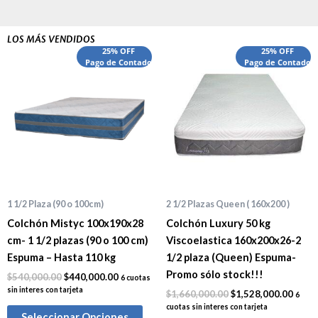
LOS MÁS VENDIDOS
El
El
El
El
25% OFF
25% OFF
precio
Pago de Contado
precio
precio
Pago de Contado
preci
original
actual
original
actua
era:
es:
era:
es:
$540,000.00.
$440,000.00.
$1,660,000.00.
$1,52
1 1/2 Plaza (90 o 100cm)
2 1/2 Plazas Queen ( 160x200 )
Colchón Mistyc 100x190x28
Colchón Luxury 50 kg
cm- 1 1/2 plazas (90 o 100 cm)
Viscoelastica 160x200x26-2
Espuma – Hasta 110 kg
1/2 plaza (Queen) Espuma-
Promo sólo stock!!!
$
540,000.00
$
440,000.00
6 cuotas
sin interes con tarjeta
$
1,660,000.00
$
1,528,000.00
6
cuotas sin interes con tarjeta
Seleccionar Opciones