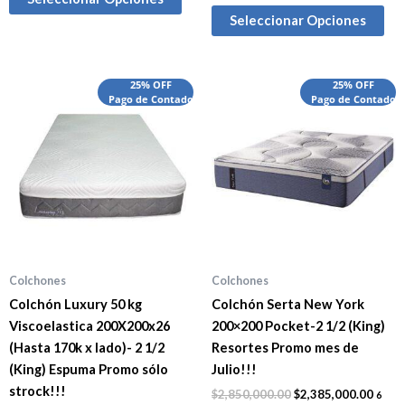
Seleccionar Opciones
El
El
El
El
25% OFF
25% OFF
precio
Pago de Contado
precio
precio
Pago de Contado
preci
original
actual
original
actua
era:
es:
era:
es:
$2,065,000.00.
$1,905,000.00.
$2,850,000.00.
$2,38
Colchones
Colchones
Colchón Luxury 50 kg
Colchón Serta New York
Viscoelastica 200X200x26
200×200 Pocket-2 1/2 (King)
(Hasta 170k x lado)- 2 1/2
Resortes Promo mes de
(King) Espuma Promo sólo
Julio!!!
strock!!!
$
2,850,000.00
$
2,385,000.00
6