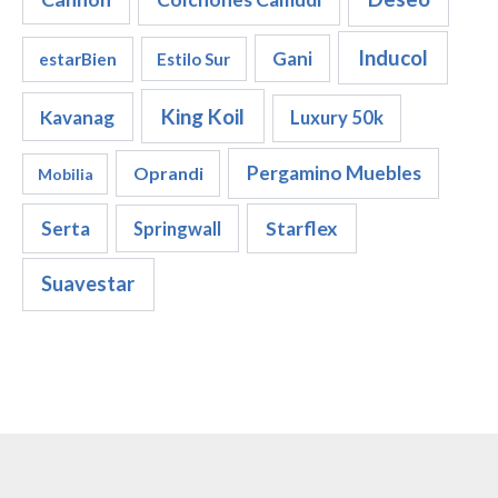
d
u
c
Inducol
Gani
estarBien
Estilo Sur
t
o
King Koil
Kavanag
Luxury 50k
s
Pergamino Muebles
Oprandi
Mobilia
Serta
Starflex
Springwall
Suavestar