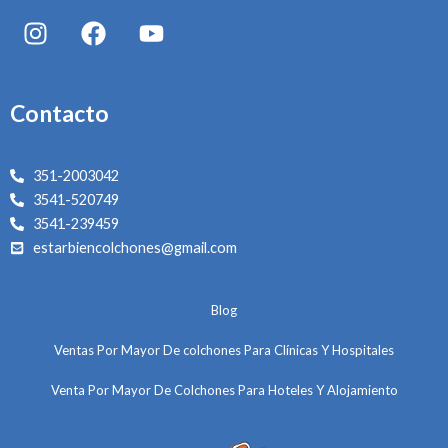
I
F
Y
n
a
o
s
c
u
t
e
t
Contacto
a
b
u
g
o
b
r
o
e
351-2003042
a
k
3541-520749
m
3541-239459
estarbiencolchones@gmail.com
Blog
Ventas Por Mayor De colchones Para Clínicas Y Hospitales
Venta Por Mayor De Colchones Para Hoteles Y Alojamiento