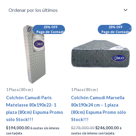
El
El
25% OFF
25% OFF
¡Oferta!
Pago de Contado
precio
Pago de Contado
precio
original
actual
era:
es:
$278,000.00.
$246,000
1 Plaza ( 80 cm )
1 Plaza ( 80 cm )
Colchón Camudi Paris
Colchón Camudi Marsella
Matelasse 80x190x22- 1
80x190x24 cm – 1 plaza
plaza (80cm) Espuma Promo
(80cm) Espuma Promo sólo
sólo Stock!!!
Stock!!!
$
194,000.00
$
278,000.00
$
246,000.00
6 cuotas sin interes
6
con tarjeta
cuotas sin interes con tarjeta