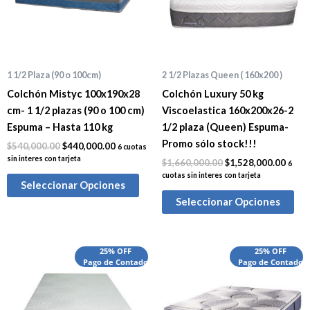
1 1/2 Plaza (90 o 100cm)
2 1/2 Plazas Queen ( 160x200 )
Colchón Mistyc 100x190x28
Colchón Luxury 50 kg
cm- 1 1/2 plazas (90 o 100 cm)
Viscoelastica 160x200x26-2
Espuma – Hasta 110 kg
1/2 plaza (Queen) Espuma-
Promo sólo stock!!!
$
540,000.00
$
440,000.00
6 cuotas
sin interes con tarjeta
$
1,660,000.00
$
1,528,000.00
6
cuotas sin interes con tarjeta
Seleccionar Opciones
Seleccionar Opciones
El
El
El
El
25% OFF
25% OFF
precio
Pago de Contado
precio
precio
Pago de Contado
preci
original
actual
original
actua
era:
es:
era:
es:
$2,065,000.00.
$1,905,000.00.
$2,850,000.00.
$2,38