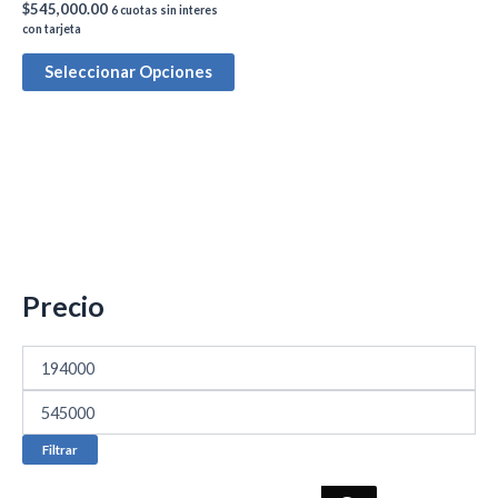
$
545,000.00
6 cuotas sin interes
con tarjeta
Seleccionar Opciones
Precio
Filtrar
B