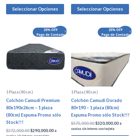
Seleccionar Opciones
Seleccionar Opciones
El
El
El
El
25% OFF
25% OFF
¡Oferta!
¡Oferta!
precio
Pago de Contado
precio
precio
Pago de Contado
precio
original
actual
original
actual
era:
es:
era:
es:
$372,000.00.
$290,000.00.
$375,000.00.
$320,000
1 Plaza ( 80 cm )
1 Plaza ( 80 cm )
Colchón Camudi Premium
Colchón Camudi Dorado
80x190x26cm – 1 plaza
80×190 – 1 plaza (80cm)
(80cm) Espuma Promo sólo
Espuma Promo sólo Stock!!!
Stock!!!
$
375,000.00
$
320,000.00
6
cuotas sin interes con tarjeta
$
372,000.00
$
290,000.00
6
cuotas sin interes con tarjeta