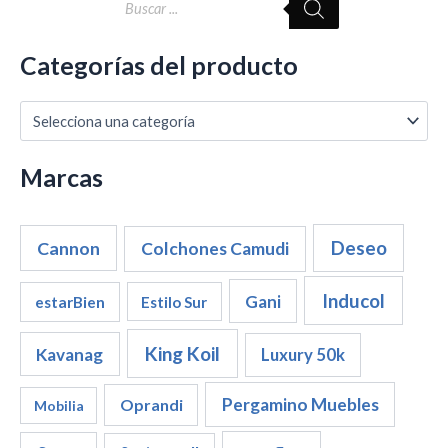
ú
s
q
Categorías del producto
u
e
d
a
d
Marcas
e
p
r
o
Cannon
Deseo
Colchones Camudi
d
u
c
Inducol
Gani
estarBien
Estilo Sur
t
o
King Koil
Kavanag
Luxury 50k
s
Pergamino Muebles
Oprandi
Mobilia