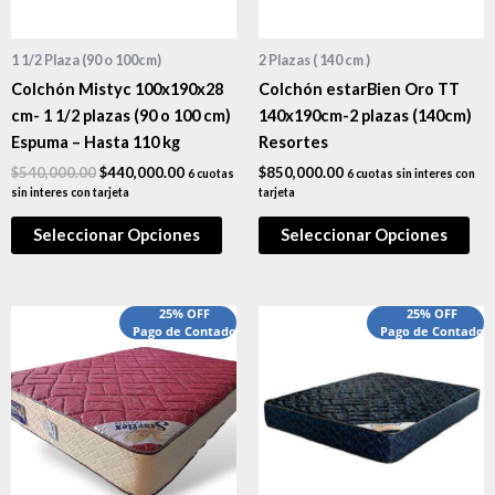
1 1/2 Plaza (90 o 100cm)
2 Plazas ( 140 cm )
Colchón Mistyc 100x190x28
Colchón estarBien Oro TT
cm- 1 1/2 plazas (90 o 100 cm)
140x190cm-2 plazas (140cm)
Espuma – Hasta 110 kg
Resortes
$
540,000.00
$
440,000.00
$
850,000.00
6 cuotas
6 cuotas sin interes con
sin interes con tarjeta
tarjeta
Seleccionar Opciones
Seleccionar Opciones
25% OFF
25% OFF
Pago de Contado
Pago de Contado