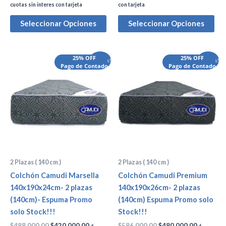
cuotas sin interes con tarjeta
con tarjeta
Seleccionar Opciones
Seleccionar Opciones
El
El
El
El
25% OFF
25% OFF
¡Oferta!
¡Oferta!
precio
Pago de Contado
precio
precio
Pago de Contado
precio
original
actual
original
actual
era:
es:
era:
es:
$488,000.00.
$420,000.00.
$586,000.00.
$480,000
2 Plazas ( 140 cm )
2 Plazas ( 140 cm )
Colchón Camudi Marsella
Colchón Camudi Premium
140x190x24cm- 2 plazas
140x190x26cm- 2 plazas
(140cm)- Espuma Promo
(140cm) Espuma Promo solo
solo Stock!!!
Stock!!!
$
488,000.00
$
420,000.00
$
586,000.00
$
480,000.00