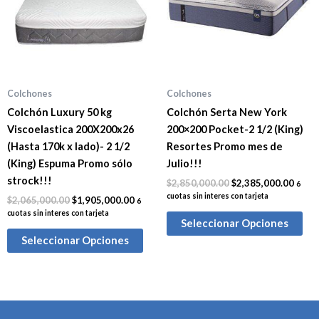
Colchones
Colchones
Colchón Luxury 50 kg
Colchón Serta New York
Viscoelastica 200X200x26
200×200 Pocket-2 1/2 (King)
(Hasta 170k x lado)- 2 1/2
Resortes Promo mes de
(King) Espuma Promo sólo
Julio!!!
strock!!!
$
2,850,000.00
$
2,385,000.00
6
cuotas sin interes con tarjeta
$
2,065,000.00
$
1,905,000.00
6
cuotas sin interes con tarjeta
Seleccionar Opciones
Seleccionar Opciones