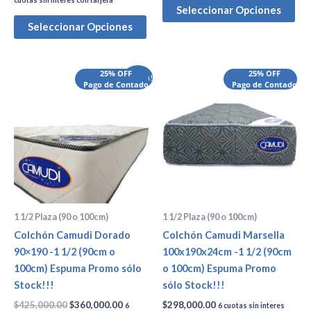
Seleccionar Opciones
Seleccionar Opciones
El
El
25% OFF
25% OFF
¡Oferta!
precio
Pago de Contado
precio
Pago de Contado
original
actual
era:
es:
$425,000.00.
$360,000.00.
1 1/2 Plaza (90 o 100cm)
1 1/2 Plaza (90 o 100cm)
Colchón Camudi Dorado
Colchón Camudi Marsella
90×190 -1 1/2 (90cm o
100x190x24cm -1 1/2 (90cm
100cm) Espuma Promo sólo
o 100cm) Espuma Promo
Stock!!!
sólo Stock!!!
$
425,000.00
$
360,000.00
$
298,000.00
6
6 cuotas sin interes