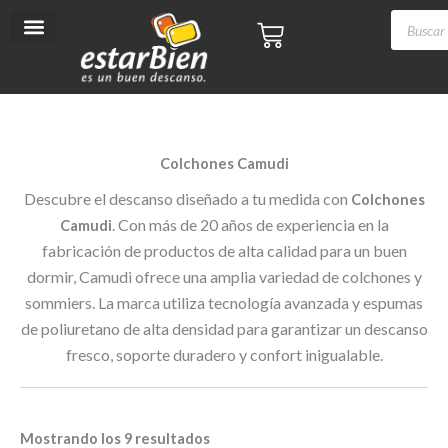
Ordenado
P
P
Ir
Búsqued
por
BONANDO CON EFECTIVO O TRANSFERENCIA - PAGÁ HASTA 
Cart
r
r
los
al
de
últimos
e
e
contenido
producto
c
c
i
i
o
o
m
m
í
á
Colchones Camudi
n
x
i
i
Descubre el descanso diseñado a tu medida con
Colchones
m
m
. Con más de 20 años de experiencia en la
Camudi
o
o
fabricación de productos de alta calidad para un buen
dormir, Camudi ofrece una amplia variedad de colchones y
sommiers. La marca utiliza tecnología avanzada y espumas
de poliuretano de alta densidad para garantizar un descanso
fresco, soporte duradero y confort inigualable.
Mostrando los 9 resultados