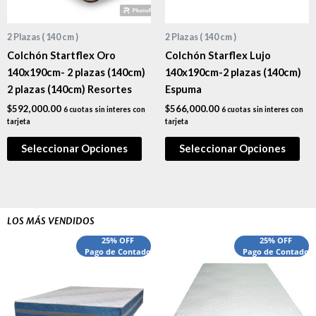
2 Plazas ( 140 cm )
2 Plazas ( 140 cm )
Colchón Startflex Oro
Colchón Starflex Lujo
140x190cm- 2 plazas (140cm)
140x190cm-2 plazas (140cm)
2 plazas (140cm) Resortes
Espuma
$
592,000.00
$
566,000.00
6 cuotas sin interes con
6 cuotas sin interes con
tarjeta
tarjeta
Seleccionar Opciones
Seleccionar Opciones
LOS MÁS VENDIDOS
El
El
El
El
25% OFF
25% OFF
precio
Pago de Contado
precio
precio
Pago de Contado
preci
original
actual
original
actua
era:
es:
era:
es:
$540,000.00.
$440,000.00.
$1,660,000.00.
$1,52