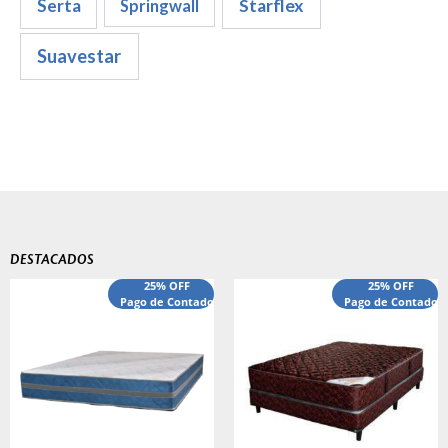
Serta
Starflex
Springwall
Suavestar
DESTACADOS
El
El
25% OFF
25% OFF
precio
Pago de Contado
precio
Pago de Contado
original
actual
era:
es:
$540,000.00.
$440,000.00.