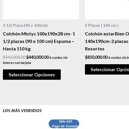
1 1/2 Plaza (90 o 100cm)
2 Plazas ( 140 cm )
Colchón Mistyc 100x190x28 cm- 1
Colchón estarBien 
1/2 plazas (90 o 100 cm) Espuma –
140x190cm-2 plazas
Hasta 110 kg
Resortes
$
540,000.00
$
440,000.00
$
850,000.00
6 cuotas sin
6 cuotas sin i
interes con tarjeta
Seleccionar Opci
Seleccionar Opciones
LOS MÁS VENDIDOS
El
El
El
25% OFF
Pago de Contado
precio
precio
precio