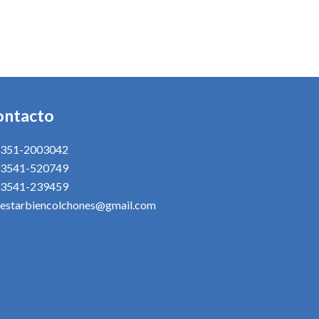
ontacto
351-2003042
3541-520749
3541-239459
estarbiencolchones@gmail.com