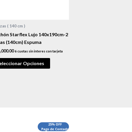
zas ( 140 cm )
chón Starflex Lujo 140x190cm-2
zas (140cm) Espuma
,000.00
6 cuotas sin interes con tarjeta
eleccionar Opciones
El
El
25% OFF
Pago de Contado
precio
precio