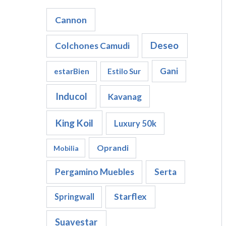
u
Cannon
c
t
o
Deseo
Colchones Camudi
s
Gani
estarBien
Estilo Sur
Inducol
Kavanag
King Koil
Luxury 50k
Oprandi
Mobilia
Pergamino Muebles
Serta
Starflex
Springwall
Suavestar