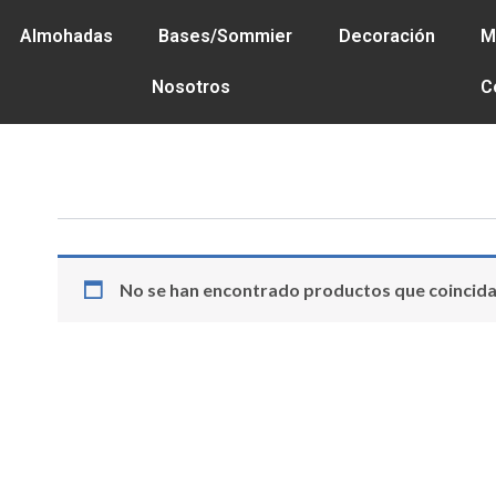
RENCIA - PAGÁ HASTA EN 6 CUOTAS SIN INTERÉS - 25% 
Almohadas
Bases/Sommier
Decoración
M
Nosotros
C
No se han encontrado productos que coincidan