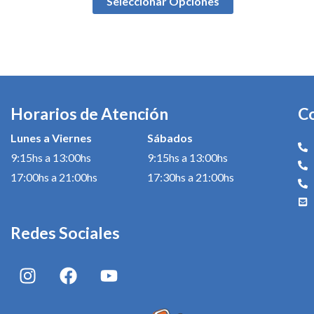
Seleccionar Opciones
Horarios de Atención
C
Lunes a Viernes
Sábados
9:15hs a 13:00hs
9:15hs a 13:00hs
17:00hs a 21:00hs
17:30hs a 21:00hs
Redes Sociales
I
F
Y
n
a
o
s
c
u