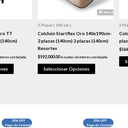
2 Plazas ( 140 cm )
2 Pla
Oro TT
Colchón Startflex Oro 140x190cm-
Col
 (140cm)
2 plazas (140cm) 2 plazas (140cm)
pla
Resortes
$
566
$
592,000.00
nteres con tarjeta
6 cuotas sin interes con tarjeta
S
ones
Seleccionar Opciones
El
El
El
25% OFF
25% OFF
Pago de Contado
Pago de Contado
precio
precio
precio