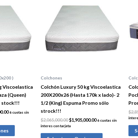
actual
original
actual
es:
era:
es:
0.00.
$1,528,000.00.
$2,065,000.00.
$1,905,000.00.
0x200 )
Colchones
Col
 Viscoelastica
Colchón Luxury 50 kg Viscoelastica
Col
aza (Queen)
200X200x26 (Hasta 170k x lado)- 2
Pock
stock!!!
1/2 (King) Espuma Promo sólo
Prom
strock!!!
00.00
$
2,8
6 cuotas sin
intere
$
2,065,000.00
$
1,905,000.00
6 cuotas sin
interes con tarjeta
ones
S