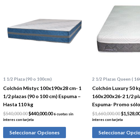
original
actual
original
era:
es:
era:
$540,000.00.
$440,000.00.
$1,660,00
1 1/2 Plaza (90 o 100cm)
2 1/2 Plazas Queen ( 16
Colchón Mistyc 100x190x28 cm- 1
Colchón Luxury 50 kg
1/2 plazas (90 o 100 cm) Espuma –
160x200x26-2 1/2 pl
Hasta 110 kg
Espuma- Promo sólo 
$
540,000.00
$
440,000.00
$
1,660,000.00
$
1,528,0
6 cuotas sin
interes con tarjeta
interes con tarjeta
Seleccionar Opciones
Seleccionar Opci