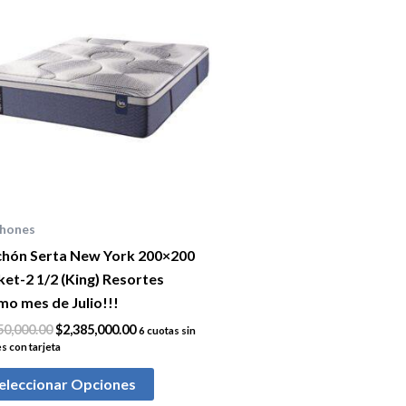
original
actual
era:
es:
$2,850,000.00.
$2,385,000.00.
chones
chón Serta New York 200×200
et-2 1/2 (King) Resortes
o mes de Julio!!!
50,000.00
$
2,385,000.00
6 cuotas sin
s con tarjeta
eleccionar Opciones