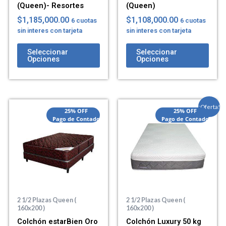
(Queen)- Resortes
(Queen)
$
1,185,000.00
$
1,108,000.00
6 cuotas
6 cuotas
sin interes con tarjeta
sin interes con tarjeta
Seleccionar
Seleccionar
Opciones
Opciones
El
El
¡Oferta!
25% OFF
25% OFF
precio
precio
Pago de Contado
Pago de Contado
actual
original
es:
era:
$1,528,000.0
$1,660,000.0
2 1/2 Plazas Queen (
2 1/2 Plazas Queen (
160x200 )
160x200 )
Colchón estarBien Oro
Colchón Luxury 50 kg