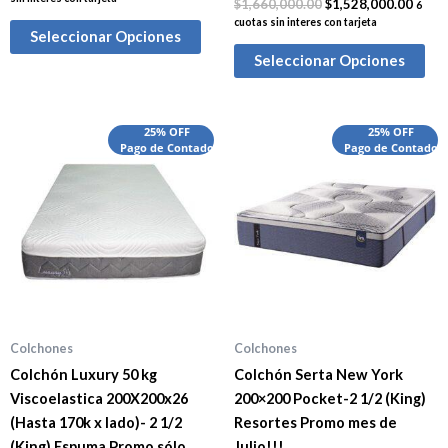
$
1,660,000.00
$
1,528,000.00
6
cuotas sin interes con tarjeta
Seleccionar Opciones
Seleccionar Opciones
El
El
El
El
25% OFF
25% OFF
precio
Pago de Contado
precio
precio
Pago de Contado
preci
original
actual
original
actua
era:
es:
era:
es:
$2,065,000.00.
$1,905,000.00.
$2,850,000.00.
$2,38
Colchones
Colchones
Colchón Luxury 50 kg
Colchón Serta New York
Viscoelastica 200X200x26
200×200 Pocket-2 1/2 (King)
(Hasta 170k x lado)- 2 1/2
Resortes Promo mes de
(King) Espuma Promo sólo
Julio!!!