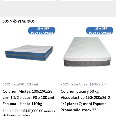
LOS MÁS VENDIDOS
El
El
El
El
25% OFF
25% OFF
precio
Pago de Contado
precio
precio
Pago de Contado
preci
original
actual
original
actua
era:
es:
era:
es:
$540,000.00.
$440,000.00.
$1,660,000.00.
$1,52
1 1/2 Plaza (90 o 100cm)
2 1/2 Plazas Queen ( 160x200 )
Colchón Mistyc 100x190x28
Colchón Luxury 50 kg
cm- 1 1/2 plazas (90 o 100 cm)
Viscoelastica 160x200x26-2
Espuma – Hasta 110 kg
1/2 plaza (Queen) Espuma-
Promo sólo stock!!!
$
540,000.00
$
440,000.00
6 cuotas
sin interes con tarjeta