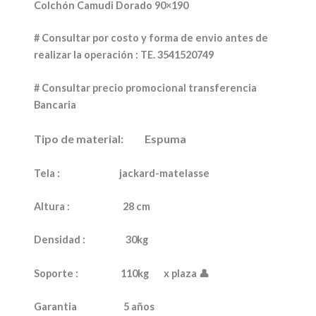
Colchón Camudi Dorado 90×190
# Consultar por costo y forma de envio antes de
realizar la operación : TE. 3541520749
# Consultar precio promocional transferencia
Bancaria
Tipo de material:
Espuma
Tela :
jackard-matelasse
Altura :
28 cm
Densidad :
30kg
Soporte :
110kg x plaza 👤
Garantia
5 años