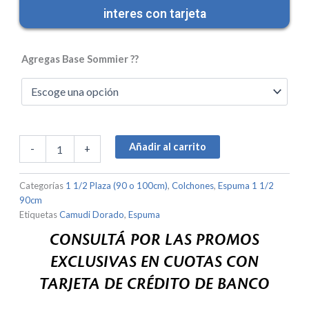
precio
precio
interes con tarjeta
original
actual
Colchón
Camudi
era:
es:
Agregas Base Sommier ??
Dorado
90x190
$425,000.00.
$360,000.00.
-1
1/2
(90cm
o
100cm)
Añadir al carrito
-
+
Espuma
Promo
Categorías
1 1/2 Plaza (90 o 100cm)
,
Colchones
,
Espuma 1 1/2
sólo
Stock!!!
90cm
cantidad
Etiquetas
Camudi Dorado
,
Espuma
CONSULTÁ POR LAS PROMOS
EXCLUSIVAS EN CUOTAS CON
TARJETA DE CRÉDITO DE BANCO