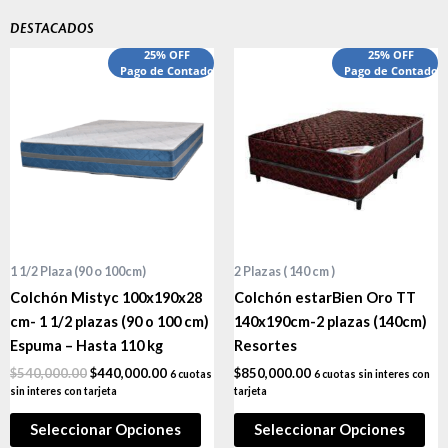
DESTACADOS
El
El
25% OFF
25% OFF
precio
Pago de Contado
precio
Pago de Contado
original
actual
era:
es:
$540,000.00.
$440,000.00.
1 1/2 Plaza (90 o 100cm)
2 Plazas ( 140 cm )
Colchón Mistyc 100x190x28
Colchón estarBien Oro TT
cm- 1 1/2 plazas (90 o 100 cm)
140x190cm-2 plazas (140cm)
Espuma – Hasta 110 kg
Resortes
$
540,000.00
$
440,000.00
$
850,000.00
6 cuotas
6 cuotas sin interes con
sin interes con tarjeta
tarjeta
Seleccionar Opciones
Seleccionar Opciones