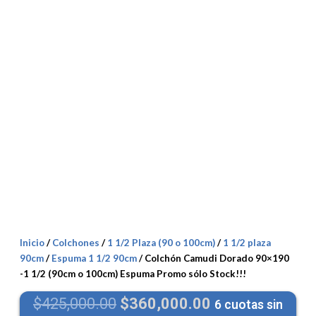
Inicio
/
Colchones
/
1 1/2 Plaza (90 o 100cm)
/
1 1/2 plaza
90cm
/
Espuma 1 1/2 90cm
/ Colchón Camudi Dorado 90×190
-1 1/2 (90cm o 100cm) Espuma Promo sólo Stock!!!
El
El
$
425,000.00
$
360,000.00
6 cuotas sin