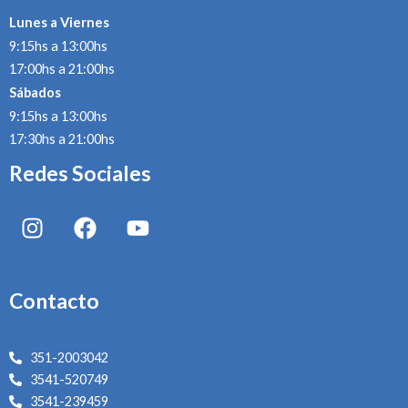
Lunes a Viernes
9:15hs a 13:00hs
17:00hs a 21:00hs
Sábados
9:15hs a 13:00hs
17:30hs a 21:00hs
Redes Sociales
I
F
Y
n
a
o
s
c
u
t
e
t
Contacto
a
b
u
g
o
b
r
o
e
351-2003042
a
k
3541-520749
m
3541-239459