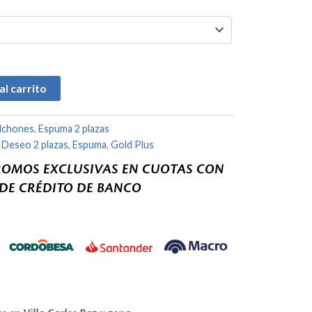
es:
,000.00.
$332,000.00.
al carrito
lchones
,
Espuma 2 plazas
,
Deseo 2 plazas
,
Espuma
,
Gold Plus
ROMOS EXCLUSIVAS EN CUOTAS CON
 DE CRÉDITO DE BANCO