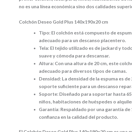
no es una línea económica sino dos calidades superio
Colchón Deseo Gold Plus 140x190x20 cm
Tipo:
El colchón está compuesto de espuma
adecuado para un descanso placentero.
Tela:
El tejido utilizado es de jackard y to
suave y cómoda para descansar.
Altura:
Con una altura de 20 cm, este colc
adecuado para diversos tipos de camas.
Densidad:
La densidad de la espuma es de 2
soporte suficiente para un descanso repar
Soporte:
Diseñado para soportar hasta 65 
niños, habitaciones de huéspedes o alquil
Garantía:
Respaldado por una garantía de 1
confianza en la calidad del producto.
El Colchón Deseo Gold Plus 140x190x20 cm es una ex