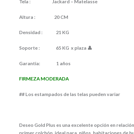
Tela :
Jackard – Matelasse
Altura :
20 CM
Densidad :
21 KG
Soporte :
65 KG x plaza 👤
Garantia:
1 años
FIRMEZA MODERADA
## Los estampados de las telas pueden variar
Deseo Gold Plus es una excelente opción en relación
primer colchón, ideal para, niños, habitaciones de 