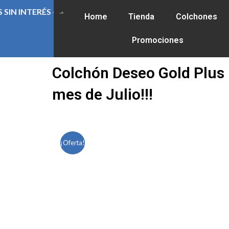
Ir
5% OFF ABONANDO CON EFECTIVO O TRANSFERENCIA - PAG
Home
Tienda
Colchones
al
contenido
Promociones
Colchón Deseo Gold Plus
mes de Julio!!!
¡Oferta!