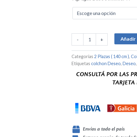
era:
Plus
$389
140x190x20
cm
-
2
plazas
Añadir 
-
+
(140cm)
-
Espuma
Categorías
2 Plazas ( 140 cm )
,
Co
-
Etiquetas
colchon Deseo
,
Deseo
Promo
mes
CONSULTÁ POR LAS P
de
TARJETA
Julio!!!
cantidad
Envíos a todo el país