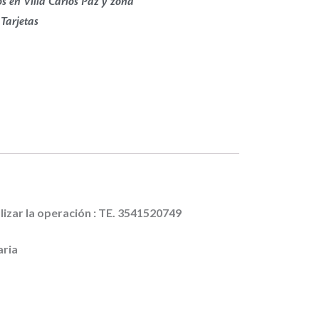
s en Villa Carlos Paz y zona
 Tarjetas
lizar la operación : TE. 3541520749
aria