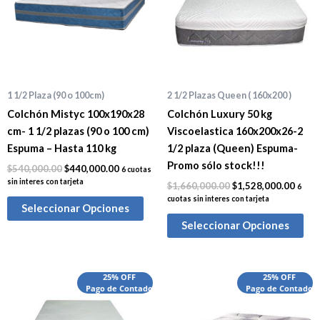
1 1/2 Plaza (90 o 100cm)
2 1/2 Plazas Queen ( 160x200 )
Colchón Mistyc 100x190x28
Colchón Luxury 50 kg
cm- 1 1/2 plazas (90 o 100 cm)
Viscoelastica 160x200x26-2
Espuma – Hasta 110 kg
1/2 plaza (Queen) Espuma-
Promo sólo stock!!!
$
540,000.00
$
440,000.00
6 cuotas
sin interes con tarjeta
$
1,660,000.00
$
1,528,000.00
6
cuotas sin interes con tarjeta
Seleccionar Opciones
Seleccionar Opciones
El
El
El
El
25% OFF
25% OFF
precio
Pago de Contado
precio
precio
Pago de Contado
preci
original
actual
original
actua
era:
es:
era:
es: