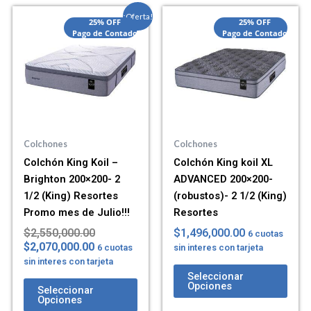
El
El
¡Oferta!
25% OFF
25% OFF
precio
precio
Pago de Contado
Pago de Contado
actual
original
es:
era:
$2,070,000.00.
$2,550,000.00.
Colchones
Colchones
Colchón King Koil –
Colchón King koil XL
Brighton 200×200- 2
ADVANCED 200×200-
1/2 (King) Resortes
(robustos)- 2 1/2 (King)
Promo mes de Julio!!!
Resortes
$
2,550,000.00
$
1,496,000.00
6 cuotas
$
2,070,000.00
6 cuotas
sin interes con tarjeta
sin interes con tarjeta
Seleccionar
Opciones
Seleccionar
Opciones