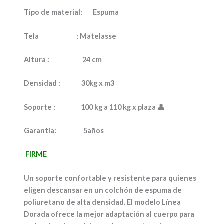
Tipo de material:
Espuma
Tela :
Matelasse
Altura :
24 cm
Densidad
: 30kg x m3
Soporte :
100 kg a 110 kg x plaza 👤
Garantia:
5años
FIRME
Un soporte confortable y resistente para quienes
eligen descansar en un colchón de espuma de
poliuretano de alta densidad. El modelo Línea
Dorada ofrece la mejor adaptación al cuerpo para