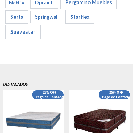
Pergamino Muebles
Oprandi
Mobilia
Serta
Starflex
Springwall
Suavestar
DESTACADOS
El
El
25% OFF
25% OFF
precio
Pago de Contado
precio
Pago de Contado
original
actual
era:
es:
$540,000.00.
$440,000.00.