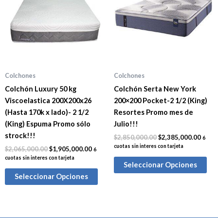
$2,065,000.00.
$1,905,000.00.
$2,850,000.00.
$2,38
Colchones
Colchones
Colchón Luxury 50 kg
Colchón Serta New York
Viscoelastica 200X200x26
200×200 Pocket-2 1/2 (King)
(Hasta 170k x lado)- 2 1/2
Resortes Promo mes de
(King) Espuma Promo sólo
Julio!!!
strock!!!
$
2,850,000.00
$
2,385,000.00
6
cuotas sin interes con tarjeta
$
2,065,000.00
$
1,905,000.00
6
cuotas sin interes con tarjeta
Seleccionar Opciones
Seleccionar Opciones