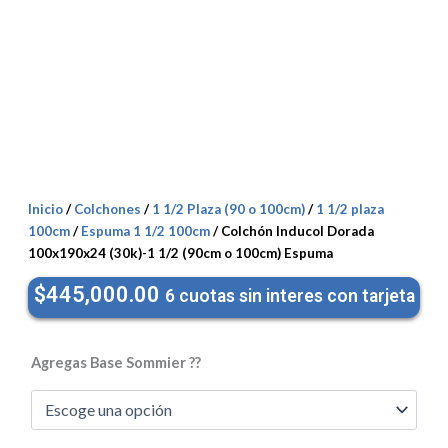
Inicio
/
Colchones
/
1 1/2 Plaza (90 o 100cm)
/
1 1/2 plaza
100cm
/
Espuma 1 1/2 100cm
/ Colchón Inducol Dorada
100x190x24 (30k)-1 1/2 (90cm o 100cm) Espuma
$
445,000.00
6 cuotas sin interes con tarjeta
Colchón
Inducol
Agregas Base Sommier ??
Dorada
100x190x24
(30k)-1
1/2
(90cm