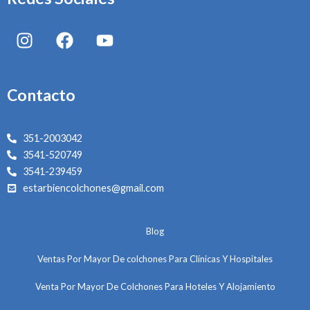
I
F
Y
n
a
o
s
c
u
t
e
t
Contacto
a
b
u
g
o
b
r
o
e
351-2003042
a
k
3541-520749
m
3541-239459
estarbiencolchones@gmail.com
Blog
Ventas Por Mayor De colchones Para Clínicas Y Hospitales
Venta Por Mayor De Colchones Para Hoteles Y Alojamiento