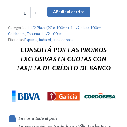
o
100cm)
Añadir al carrito
-
+
Espuma
cantidad
Categorías
1 1/2 Plaza (90 o 100cm)
,
1 1/2 plaza 100cm
,
Colchones
,
Espuma 1 1/2 100cm
Etiquetas
Espuma
,
inducol
,
linea dorada
CONSULTÁ POR LAS PROMOS
EXCLUSIVAS EN CUOTAS CON
TARJETA DE CRÉDITO DE BANCO
Envíos a todo el país
Entrega propia de traslados en Villa Carlos Paz y