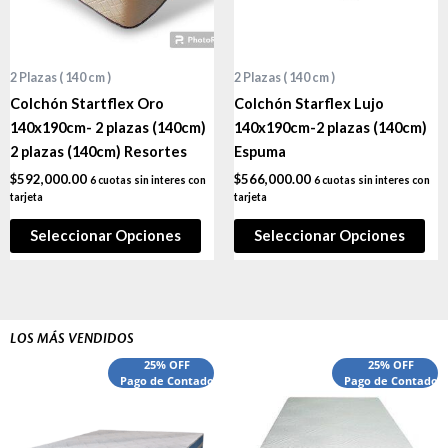
2 Plazas ( 140 cm )
2 Plazas ( 140 cm )
Colchón Startflex Oro
Colchón Starflex Lujo
140x190cm- 2 plazas (140cm)
140x190cm-2 plazas (140cm)
2 plazas (140cm) Resortes
Espuma
$
592,000.00
$
566,000.00
6 cuotas sin interes con
6 cuotas sin interes con
tarjeta
tarjeta
Seleccionar Opciones
Seleccionar Opciones
LOS MÁS VENDIDOS
El
El
El
El
25% OFF
25% OFF
precio
Pago de Contado
precio
precio
Pago de Contado
preci
original
actual
original
actua
era:
es:
era:
es:
$540,000.00.
$440,000.00.
$1,660,000.00.
$1,52