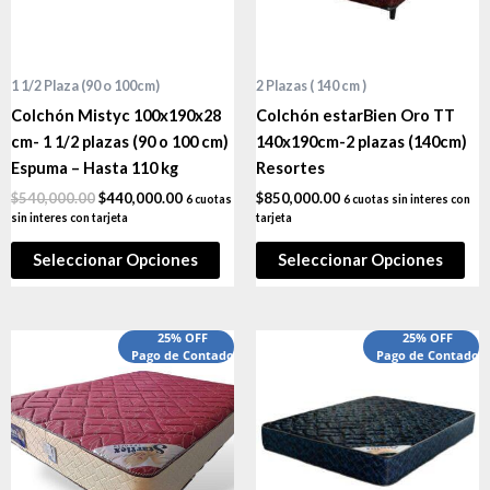
1 1/2 Plaza (90 o 100cm)
2 Plazas ( 140 cm )
Colchón Mistyc 100x190x28
Colchón estarBien Oro TT
cm- 1 1/2 plazas (90 o 100 cm)
140x190cm-2 plazas (140cm)
Espuma – Hasta 110 kg
Resortes
$
540,000.00
$
440,000.00
$
850,000.00
6 cuotas
6 cuotas sin interes con
sin interes con tarjeta
tarjeta
Seleccionar Opciones
Seleccionar Opciones
25% OFF
25% OFF
Pago de Contado
Pago de Contado