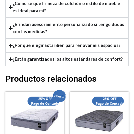
¿Cómo sé qué firmeza de colchón o estilo de mueble
es ideal para mí?
¿Brindan asesoramiento personalizado si tengo dudas
con las medidas?
¿Por qué elegir EstarBien para renovar mis espacios?
¿Están garantizados los altos estándares de confort?
Productos relacionados
El
El
¡Oferta!
25% OFF
25% OFF
precio
precio
Pago de Contado
Pago de Contado
actual
original
es:
era:
$2,070,000.00.
$2,550,000.00.