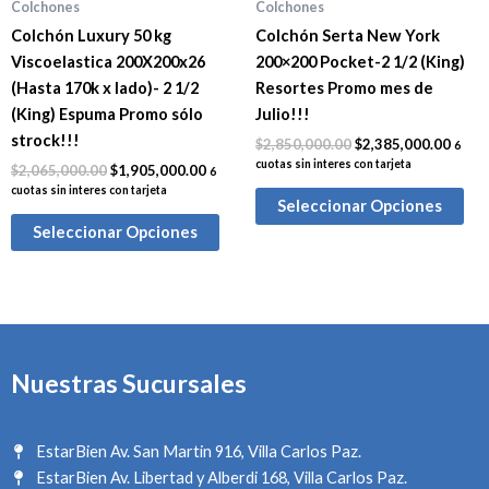
Colchones
Colchones
Colchón Luxury 50 kg
Colchón Serta New York
Viscoelastica 200X200x26
200×200 Pocket-2 1/2 (King)
(Hasta 170k x lado)- 2 1/2
Resortes Promo mes de
(King) Espuma Promo sólo
Julio!!!
strock!!!
$
2,850,000.00
$
2,385,000.00
6
cuotas sin interes con tarjeta
$
2,065,000.00
$
1,905,000.00
6
cuotas sin interes con tarjeta
Seleccionar Opciones
Seleccionar Opciones
Nuestras Sucursales
EstarBien Av. San Martin 916, Villa Carlos Paz.
EstarBien Av. Libertad y Alberdi 168, Villa Carlos Paz.