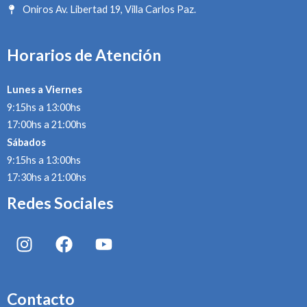
Oniros Av. Libertad 19, Villa Carlos Paz.
Horarios de Atención
Lunes a Viernes
9:15hs a 13:00hs
17:00hs a 21:00hs
Sábados
9:15hs a 13:00hs
17:30hs a 21:00hs
Redes Sociales
I
F
Y
n
a
o
s
c
u
t
e
t
Contacto
a
b
u