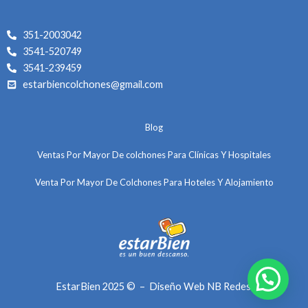
g
o
b
r
o
e
351-2003042
a
k
3541-520749
m
3541-239459
estarbiencolchones@gmail.com
Blog
Ventas Por Mayor De colchones Para Clínicas Y Hospitales
Venta Por Mayor De Colchones Para Hoteles Y Alojamiento
EstarBien
2025 ©
–
Diseño Web
NB Redes