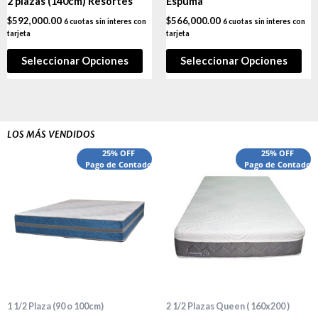
2 plazas (140cm) Resortes
Espuma
$
592,000.00
$
566,000.00
6 cuotas sin interes con
6 cuotas sin interes con
tarjeta
tarjeta
Seleccionar Opciones
Seleccionar Opciones
LOS MÁS VENDIDOS
El
El
El
El
25% OFF
25% OFF
precio
Pago de Contado
precio
precio
Pago de Contado
preci
original
actual
original
actua
era:
es:
era:
es:
$540,000.00.
$440,000.00.
$1,660,000.00.
$1,52
1 1/2 Plaza (90 o 100cm)
2 1/2 Plazas Queen ( 160x200 )