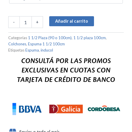
1
1/2
(90cm
o
Añadir al carrito
-
+
100cm)
Espuma
Categorías
1 1/2 Plaza (90 o 100cm)
,
1 1/2 plaza 100cm
,
cantidad
Colchones
,
Espuma 1 1/2 100cm
Etiquetas
Espuma
,
inducol
CONSULTÁ POR LAS PROMOS
EXCLUSIVAS EN CUOTAS CON
TARJETA DE CRÉDITO DE BANCO