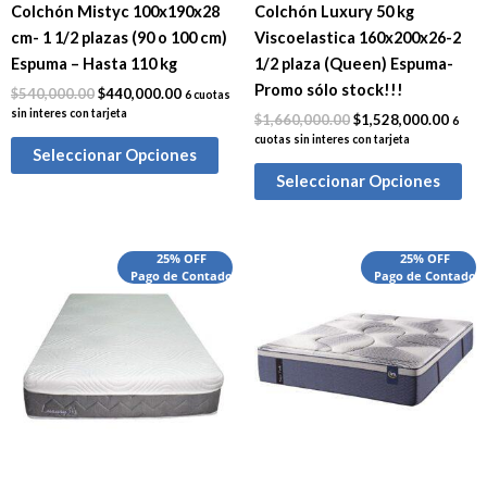
Colchón Mistyc 100x190x28
Colchón Luxury 50 kg
cm- 1 1/2 plazas (90 o 100 cm)
Viscoelastica 160x200x26-2
Espuma – Hasta 110 kg
1/2 plaza (Queen) Espuma-
Promo sólo stock!!!
$
540,000.00
$
440,000.00
6 cuotas
sin interes con tarjeta
$
1,660,000.00
$
1,528,000.00
6
cuotas sin interes con tarjeta
Seleccionar Opciones
Seleccionar Opciones
El
El
El
El
25% OFF
25% OFF
precio
Pago de Contado
precio
precio
Pago de Contado
preci
original
actual
original
actua
era:
es:
era:
es:
$2,065,000.00.
$1,905,000.00.
$2,850,000.00.
$2,38