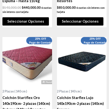
Espuma – Hasta 110 kg
Resortes
$
540,000.00
$
440,000.00
$
850,000.00
6 cuotas
6 cuotas sin interes con
sin interes con tarjeta
tarjeta
Seleccionar Opciones
Seleccionar Opciones
25% OFF
25% OFF
Pago de Contado
Pago de Contado
2 Plazas ( 140 cm )
2 Plazas ( 140 cm )
Colchón Startflex Oro
Colchón Starflex Lujo
140x190cm- 2 plazas (140cm)
140x190cm-2 plazas (140cm)