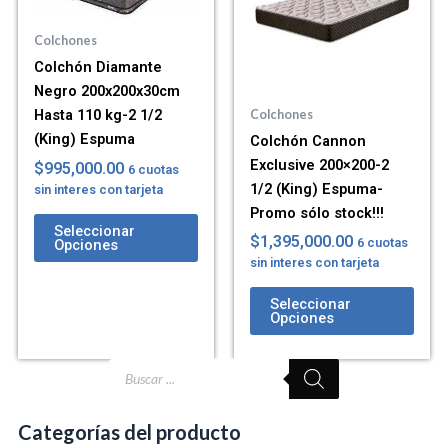
Colchones
Colchón Diamante
Negro 200x200x30cm
Hasta 110 kg-2 1/2
Colchones
(King) Espuma
Colchón Cannon
Exclusive 200×200-2
$
995,000.00
6 cuotas
1/2 (King) Espuma-
sin interes con tarjeta
Promo sólo stock!!!
Seleccionar
$
1,395,000.00
6 cuotas
Opciones
sin interes con tarjeta
Seleccionar
Opciones
Búsqueda
de
productos
Categorías del producto