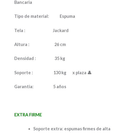
Bancaria
Tipo de material:
Espuma
Tela :
Jackard
Altura :
26 cm
Densidad :
35 kg
Soporte :
130 kg x plaza
👤
Garantia:
5 años
EXTRA FIRME
Soporte extra: espumas firmes de alta