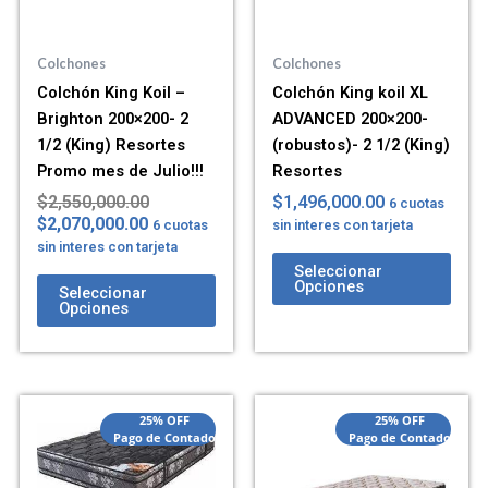
Colchones
Colchones
Colchón King Koil –
Colchón King koil XL
Brighton 200×200- 2
ADVANCED 200×200-
1/2 (King) Resortes
(robustos)- 2 1/2 (King)
Promo mes de Julio!!!
Resortes
$
2,550,000.00
$
1,496,000.00
6 cuotas
$
2,070,000.00
6 cuotas
sin interes con tarjeta
sin interes con tarjeta
Seleccionar
Opciones
Seleccionar
Opciones
25% OFF
25% OFF
Pago de Contado
Pago de Contado