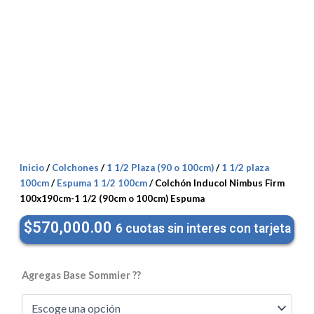
Inicio
/
Colchones
/
1 1/2 Plaza (90 o 100cm)
/
1 1/2 plaza
100cm
/
Espuma 1 1/2 100cm
/ Colchón Inducol Nimbus Firm
100x190cm-1 1/2 (90cm o 100cm) Espuma
$
570,000.00
6 cuotas sin interes con tarjeta
Colchón
Inducol
Agregas Base Sommier ??
Nimbus
Firm
100x190cm-