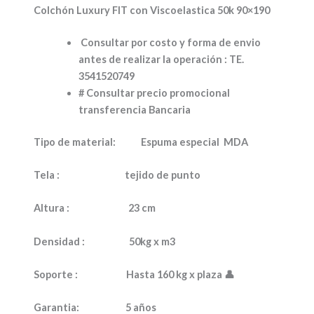
Colchón Luxury FIT con Viscoelastica 50k 90×190
Consultar por costo y forma de envio
antes de realizar la operación : TE.
3541520749
# Consultar precio promocional
transferencia Bancaria
Tipo de material:
Espuma especial MDA
Tela :
tejido de punto
Altura :
23 cm
Densidad :
50kg x m3
Soporte :
Hasta 160 kg x plaza
👤
Garantia:
5 años