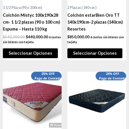
1 1/2 Plaza (90 o 100cm)
2 Plazas ( 140 cm )
Colchón Mistyc 100x190x28
Colchón estarBien Oro TT
cm- 1 1/2 plazas (90 o 100 cm)
140x190cm-2 plazas (140cm)
Espuma – Hasta 110 kg
Resortes
$
540,000.00
$
440,000.00
$
850,000.00
6 cuotas
6 cuotas sin interes con
sin interes con tarjeta
tarjeta
Seleccionar Opciones
Seleccionar Opciones
25% OFF
25% OFF
Pago de Contado
Pago de Contado