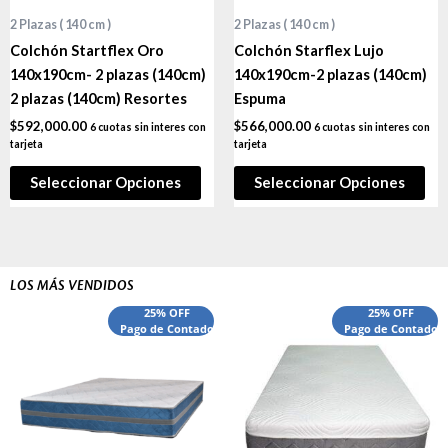
2 Plazas ( 140 cm )
2 Plazas ( 140 cm )
Colchón Startflex Oro
Colchón Starflex Lujo
140x190cm- 2 plazas (140cm)
140x190cm-2 plazas (140cm)
2 plazas (140cm) Resortes
Espuma
$
592,000.00
$
566,000.00
6 cuotas sin interes con
6 cuotas sin interes con
tarjeta
tarjeta
Seleccionar Opciones
Seleccionar Opciones
LOS MÁS VENDIDOS
El
El
El
El
25% OFF
25% OFF
precio
Pago de Contado
precio
precio
Pago de Contado
preci
original
actual
original
actua
era:
es:
era:
es:
$540,000.00.
$440,000.00.
$1,660,000.00.
$1,52