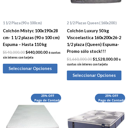
1 1/2 Plaza (90 o 100cm)
2 1/2 Plazas Queen ( 160x200 )
Colchón Mistyc 100x190x28
Colchón Luxury 50 kg
cm- 1 1/2 plazas (90 o 100 cm)
Viscoelastica 160x200x26-2
Espuma – Hasta 110 kg
1/2 plaza (Queen) Espuma-
Promo sólo stock!!!
$
540,000.00
$
440,000.00
6 cuotas
sin interes con tarjeta
$
1,660,000.00
$
1,528,000.00
6
cuotas sin interes con tarjeta
Seleccionar Opciones
Seleccionar Opciones
El
El
El
El
25% OFF
25% OFF
precio
Pago de Contado
precio
precio
Pago de Contado
preci
original
actual
original
actua
era:
es:
era:
es:
$2,065,000.00.
$1,905,000.00.
$2,850,000.00.
$2,38