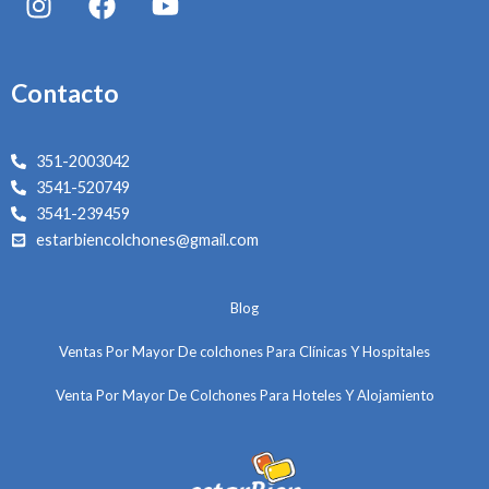
n
a
o
s
c
u
t
e
t
Contacto
a
b
u
g
o
b
r
o
e
351-2003042
a
k
3541-520749
m
3541-239459
estarbiencolchones@gmail.com
Blog
Ventas Por Mayor De colchones Para Clínicas Y Hospitales
Venta Por Mayor De Colchones Para Hoteles Y Alojamiento