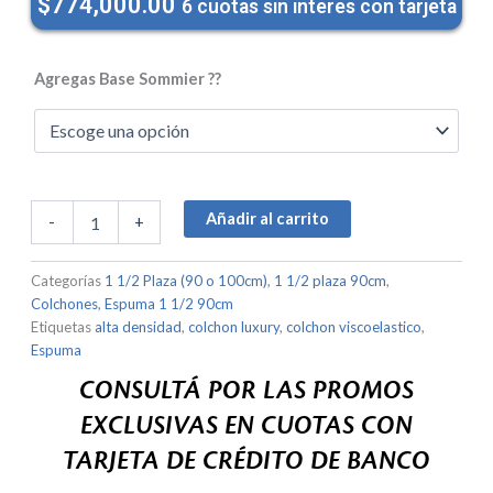
$
774,000.00
6 cuotas sin interes con tarjeta
Colchón
Luxury
Agregas Base Sommier ??
FIT
con
Viscoelastica
45k
90x190x22
(Hasta
160k
Añadir al carrito
-
+
x
lado)-1
Categorías
1 1/2 Plaza (90 o 100cm)
,
1 1/2 plaza 90cm
,
1/2
(90cm
Colchones
,
Espuma 1 1/2 90cm
o
Etiquetas
alta densidad
,
colchon luxury
,
colchon viscoelastico
,
100cm)
Espuma
Espuma
CONSULTÁ POR LAS PROMOS
cantidad
EXCLUSIVAS EN CUOTAS CON
TARJETA DE CRÉDITO DE BANCO