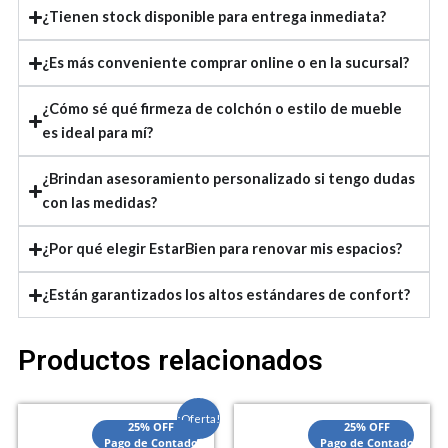
¿Tienen stock disponible para entrega inmediata?
¿Es más conveniente comprar online o en la sucursal?
¿Cómo sé qué firmeza de colchón o estilo de mueble
es ideal para mí?
¿Brindan asesoramiento personalizado si tengo dudas
con las medidas?
¿Por qué elegir EstarBien para renovar mis espacios?
¿Están garantizados los altos estándares de confort?
Productos relacionados
El
El
¡Oferta!
25% OFF
25% OFF
precio
precio
Pago de Contado
Pago de Contado