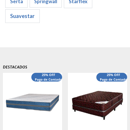
Serta
Starflex
Springwall
Suavestar
DESTACADOS
El
El
25% OFF
25% OFF
precio
Pago de Contado
precio
Pago de Contado
original
actual
era:
es:
$540,000.00.
$440,000.00.