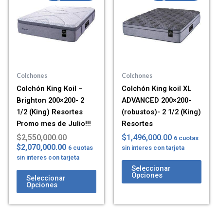
actual
original
es:
era:
$2,070,000.00.
$2,550,000.00.
Colchones
Colchones
Colchón King Koil –
Colchón King koil XL
Brighton 200×200- 2
ADVANCED 200×200-
1/2 (King) Resortes
(robustos)- 2 1/2 (King)
Promo mes de Julio!!!
Resortes
$
2,550,000.00
$
1,496,000.00
6 cuotas
$
2,070,000.00
6 cuotas
sin interes con tarjeta
sin interes con tarjeta
Seleccionar
Opciones
Seleccionar
Opciones