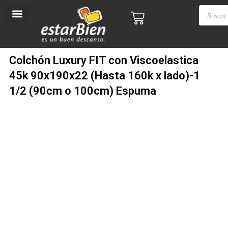
con
Ir
Búsqued
VO O TRANSFERENCIA - PAGÁ HASTA EN 6 CUOTAS SIN IN
Cart
Viscoelastica
al
de
45k
contenido
producto
90x190x22
(Hasta
160k
Colchón Luxury FIT con Viscoelastica
x
45k 90x190x22 (Hasta 160k x lado)-1
lado)-1
1/2
1/2 (90cm o 100cm) Espuma
(90cm
o
100cm)
Espuma
25% OFF
Pago de Contado
cantidad