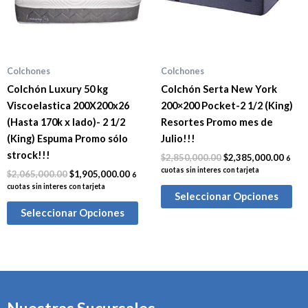
Colchones
Colchones
Colchón Luxury 50 kg
Colchón Serta New York
Viscoelastica 200X200x26
200×200 Pocket-2 1/2 (King)
(Hasta 170k x lado)- 2 1/2
Resortes Promo mes de
(King) Espuma Promo sólo
Julio!!!
strock!!!
$
2,850,000.00
$
2,385,000.00
6
cuotas sin interes con tarjeta
$
2,065,000.00
$
1,905,000.00
6
cuotas sin interes con tarjeta
Seleccionar Opciones
Seleccionar Opciones