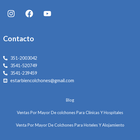
I
F
Y
n
a
o
s
c
u
t
e
t
Contacto
a
b
u
g
o
b
r
o
e
351-2003042
a
k
3541-520749
m
3541-239459
estarbiencolchones@gmail.com
Blog
Ventas Por Mayor De colchones Para Clínicas Y Hospitales
Venta Por Mayor De Colchones Para Hoteles Y Alojamiento