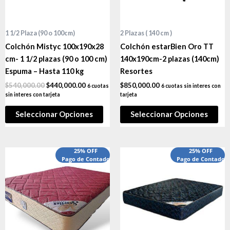
1 1/2 Plaza (90 o 100cm)
2 Plazas ( 140 cm )
Colchón Mistyc 100x190x28
Colchón estarBien Oro TT
cm- 1 1/2 plazas (90 o 100 cm)
140x190cm-2 plazas (140cm)
Espuma – Hasta 110 kg
Resortes
$
540,000.00
$
440,000.00
$
850,000.00
6 cuotas
6 cuotas sin interes con
sin interes con tarjeta
tarjeta
Seleccionar Opciones
Seleccionar Opciones
25% OFF
25% OFF
Pago de Contado
Pago de Contado