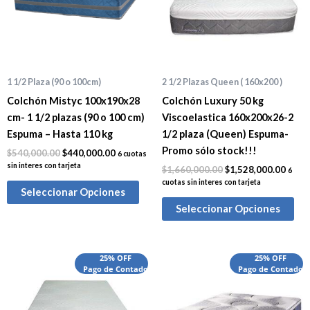
1 1/2 Plaza (90 o 100cm)
2 1/2 Plazas Queen ( 160x200 )
Colchón Mistyc 100x190x28
Colchón Luxury 50 kg
cm- 1 1/2 plazas (90 o 100 cm)
Viscoelastica 160x200x26-2
Espuma – Hasta 110 kg
1/2 plaza (Queen) Espuma-
Promo sólo stock!!!
$
540,000.00
$
440,000.00
6 cuotas
sin interes con tarjeta
$
1,660,000.00
$
1,528,000.00
6
cuotas sin interes con tarjeta
Seleccionar Opciones
Seleccionar Opciones
El
El
El
El
25% OFF
25% OFF
precio
Pago de Contado
precio
precio
Pago de Contado
preci
original
actual
original
actua
era:
es:
era:
es:
$2,065,000.00.
$1,905,000.00.
$2,850,000.00.
$2,38