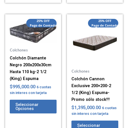
25% OFF
25% OFF
Pago de Contado
Pago de Contado
Colchones
Colchón Diamante
Negro 200x200x30cm
Hasta 110 kg-2 1/2
Colchones
(King) Espuma
Colchón Cannon
Exclusive 200×200-2
$
995,000.00
6 cuotas
1/2 (King) Espuma-
sin interes con tarjeta
Promo sólo stock!!!
Seleccionar
$
1,395,000.00
6 cuotas
Opciones
sin interes con tarjeta
Seleccionar