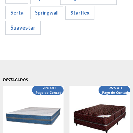
Serta
Starflex
Springwall
Suavestar
DESTACADOS
El
El
25% OFF
25% OFF
precio
Pago de Contado
precio
Pago de Contado
original
actual
era:
es:
$540,000.00.
$440,000.00.