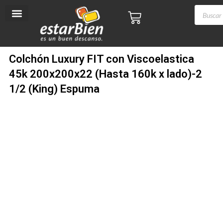
con
Ir
Búsqued
 TRANSFERENCIA - PAGÁ HASTA EN 6 CUOTAS SIN INTERÉ
Cart
Viscoelastica
al
de
45k
contenido
producto
200x200x22
(Hasta
160k
Colchón Luxury FIT con Viscoelastica
x
45k 200x200x22 (Hasta 160k x lado)-2
lado)-2
1/2
1/2 (King) Espuma
(King)
Espuma
cantidad
25% OFF
Pago de Contado