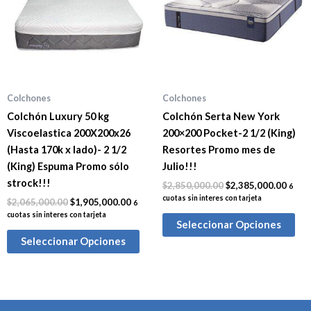
Colchones
Colchones
Colchón Luxury 50 kg
Colchón Serta New York
Viscoelastica 200X200x26
200×200 Pocket-2 1/2 (King)
(Hasta 170k x lado)- 2 1/2
Resortes Promo mes de
(King) Espuma Promo sólo
Julio!!!
strock!!!
$
2,850,000.00
$
2,385,000.00
6
cuotas sin interes con tarjeta
$
2,065,000.00
$
1,905,000.00
6
cuotas sin interes con tarjeta
Seleccionar Opciones
Seleccionar Opciones