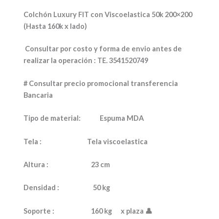
Colchón Luxury FIT con Viscoelastica 50k 200×200
(Hasta 160k x lado)
Consultar por costo y forma de envio antes de
realizar la operación : TE. 3541520749
# Consultar precio promocional transferencia
Bancaria
Tipo de material:
Espuma MDA
Tela :
Tela viscoelastica
Altura :
23 cm
Densidad :
50 kg
Soporte :
160 kg x plaza
👤