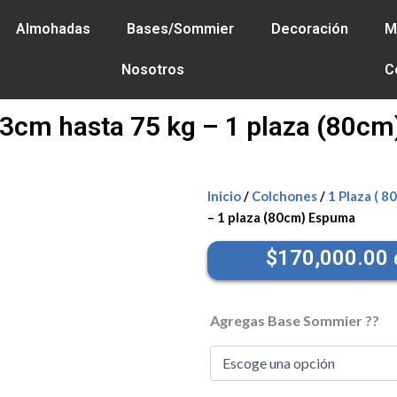
GÁ HASTA EN 6 CUOTAS SIN INTERÉS - 25% OFF ABONAND
Almohadas
Bases/Sommier
Decoración
M
Nosotros
C
3cm hasta 75 kg – 1 plaza (80c
Inicio
/
Colchones
/
1 Plaza ( 80
25% OFF
Pago de Contado
– 1 plaza (80cm) Espuma
$
170,000.00
Colchón
Oniros
Agregas Base Sommier ??
80x190x13cm
hasta
75
kg
-