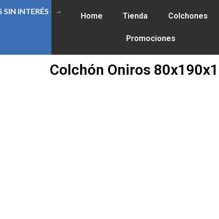
Ir
25% OFF ABONANDO CON EFECTIVO O TRANSFERENCIA - PA
Home
Tienda
Colchones
al
contenido
Promociones
Colchón Oniros 80x190x1