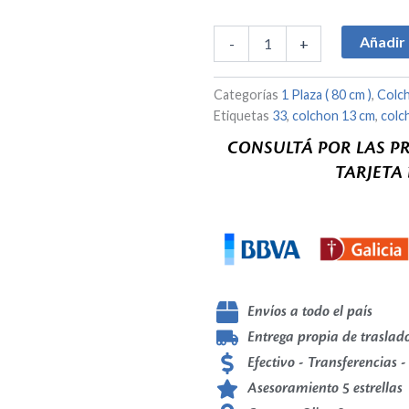
1
plaza
Añadir 
-
+
(80cm)
Espuma
cantidad
Categorías
1 Plaza ( 80 cm )
,
Colc
Etiquetas
33
,
colchon 13 cm
,
colc
CONSULTÁ POR LAS P
TARJETA
Envíos a todo el país
Entrega propia de traslado
Efectivo - Transferencias -
Asesoramiento 5 estrellas