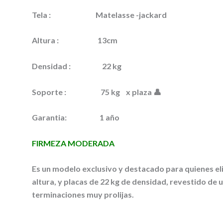
Tela
: Matelasse -jackard
Altura
: 13cm
Densidad :
22 kg
Soporte :
75 kg x plaza 👤
Garantia:
1 año
FIRMEZA MODERADA
Es un modelo exclusivo y destacado para quienes eli
altura, y placas de 22 kg de densidad, revestido de 
terminaciones muy prolijas.