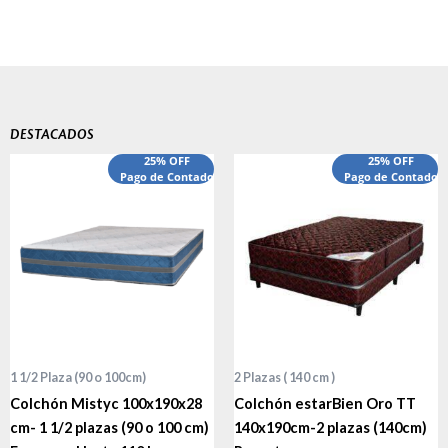
DESTACADOS
El
El
25% OFF
25% OFF
precio
Pago de Contado
precio
Pago de Contado
original
actual
era:
es:
$540,000.00.
$440,000.00.
1 1/2 Plaza (90 o 100cm)
2 Plazas ( 140 cm )
Colchón Mistyc 100x190x28
Colchón estarBien Oro TT
cm- 1 1/2 plazas (90 o 100 cm)
140x190cm-2 plazas (140cm)