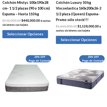
Colchón Mistyc 100x190x28
Colchón Luxury 50 kg
cm- 1 1/2 plazas (90 o 100 cm)
Viscoelastica 160x200x26-2
Espuma – Hasta 110 kg
1/2 plaza (Queen) Espuma-
Promo sólo stock!!!
$
540,000.00
$
440,000.00
6 cuotas
sin interes con tarjeta
$
1,660,000.00
$
1,528,000.00
6
cuotas sin interes con tarjeta
Seleccionar Opciones
Seleccionar Opciones
El
El
El
El
25% OFF
25% OFF
precio
Pago de Contado
precio
precio
Pago de Contado
preci
original
actual
original
actua
era:
es:
era:
es:
$2,065,000.00.
$1,905,000.00.
$2,850,000.00.
$2,38