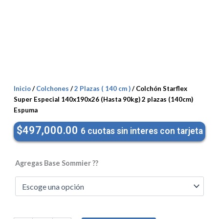
Inicio
/
Colchones
/
2 Plazas ( 140 cm )
/ Colchón Starflex
Super Especial 140x190x26 (Hasta 90kg) 2 plazas (140cm)
Espuma
$
497,000.00
6 cuotas sin interes con tarjeta
Colchón
Starflex
Agregas Base Sommier ??
Super
Especial
140x190x26
(Hasta
90kg)
2