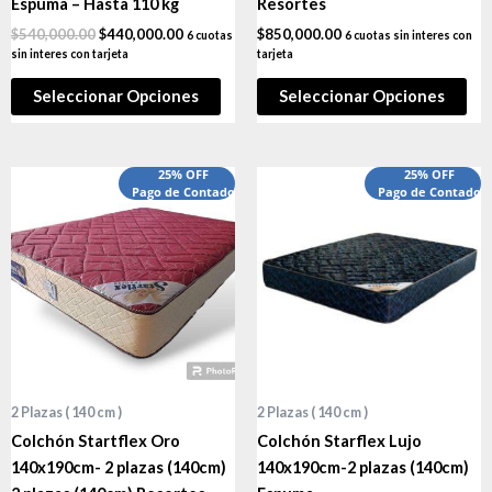
Espuma – Hasta 110 kg
Resortes
$
540,000.00
$
440,000.00
$
850,000.00
6 cuotas
6 cuotas sin interes con
sin interes con tarjeta
tarjeta
Seleccionar Opciones
Seleccionar Opciones
25% OFF
25% OFF
Pago de Contado
Pago de Contado
2 Plazas ( 140 cm )
2 Plazas ( 140 cm )
Colchón Startflex Oro
Colchón Starflex Lujo
140x190cm- 2 plazas (140cm)
140x190cm-2 plazas (140cm)