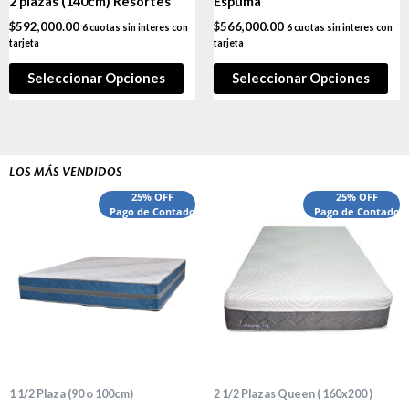
2 plazas (140cm) Resortes
Espuma
$
592,000.00
$
566,000.00
6 cuotas sin interes con
6 cuotas sin interes con
tarjeta
tarjeta
Seleccionar Opciones
Seleccionar Opciones
LOS MÁS VENDIDOS
El
El
El
El
25% OFF
25% OFF
precio
Pago de Contado
precio
precio
Pago de Contado
preci
original
actual
original
actua
era:
es:
era:
es:
$540,000.00.
$440,000.00.
$1,660,000.00.
$1,52
1 1/2 Plaza (90 o 100cm)
2 1/2 Plazas Queen ( 160x200 )