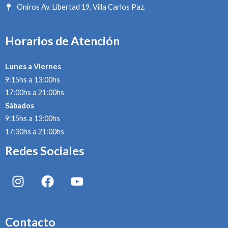
Oniros Av. Libertad 19, Villa Carlos Paz.
Horarios de Atención
Lunes a Viernes
9:15hs a 13:00hs
17:00hs a 21:00hs
Sábados
9:15hs a 13:00hs
17:30hs a 21:00hs
Redes Sociales
I
F
Y
n
a
o
s
c
u
t
e
t
Contacto
a
b
u