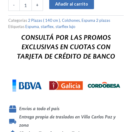
plazas
Añadir al carrito
-
+
(140cm)
Espuma
Categorías
2 Plazas ( 140 cm )
,
Colchones
,
Espuma 2 plazas
cantidad
Etiquetas
Espuma
,
starflex
,
starflex lujo
CONSULTÁ POR LAS PROMOS
EXCLUSIVAS EN CUOTAS CON
TARJETA DE CRÉDITO DE BANCO
Envíos a todo el país
Entrega propia de traslados en Villa Carlos Paz y
zona