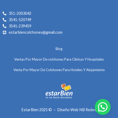
g
o
b
r
o
e
351-2003042
a
k
3541-520749
m
3541-239459
estarbiencolchones@gmail.com
Blog
Ventas Por Mayor De colchones Para Clínicas Y Hospitales
Venta Por Mayor De Colchones Para Hoteles Y Alojamiento
EstarBien
2025 ©
–
Diseño Web
NB Redes