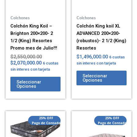
Colchones
Colchones
Colchón King Koil –
Colchón King koil XL
Brighton 200×200- 2
ADVANCED 200×200-
1/2 (King) Resortes
(robustos)- 2 1/2 (King)
Promo mes de Julio!!!
Resortes
$
2,550,000.00
$
1,496,000.00
6 cuotas
$
2,070,000.00
6 cuotas
sin interes con tarjeta
sin interes con tarjeta
Seleccionar
Opciones
Seleccionar
Opciones
25% OFF
25% OFF
Pago de Contado
Pago de Contado