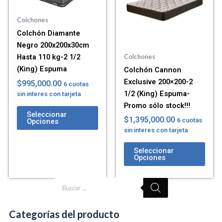
Colchones
Colchón Diamante
Negro 200x200x30cm
Hasta 110 kg-2 1/2
Colchones
(King) Espuma
Colchón Cannon
Exclusive 200×200-2
$
995,000.00
6 cuotas
1/2 (King) Espuma-
sin interes con tarjeta
Promo sólo stock!!!
Seleccionar
$
1,395,000.00
6 cuotas
Opciones
sin interes con tarjeta
Seleccionar
Opciones
Búsqueda
de
productos
Categorías del producto