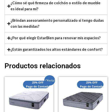
¿Cómo sé qué firmeza de colchón o estilo de mueble
es ideal para mí?
¿Brindan asesoramiento personalizado si tengo dudas
con las medidas?
¿Por qué elegir EstarBien para renovar mis espacios?
¿Están garantizados los altos estándares de confort?
Productos relacionados
El
El
¡Oferta!
25% OFF
25% OFF
precio
precio
Pago de Contado
Pago de Contado
actual
original
es:
era:
$2,070,000.00.
$2,550,000.00.