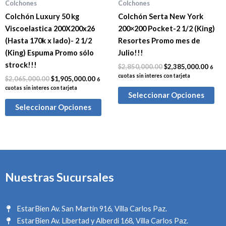
Colchones
Colchones
Colchón Luxury 50 kg
Colchón Serta New York
Viscoelastica 200X200x26
200×200 Pocket-2 1/2 (King)
(Hasta 170k x lado)- 2 1/2
Resortes Promo mes de
(King) Espuma Promo sólo
Julio!!!
strock!!!
$
2,850,000.00
$
2,385,000.00
6
cuotas sin interes con tarjeta
$
2,065,000.00
$
1,905,000.00
6
cuotas sin interes con tarjeta
Seleccionar Opciones
Seleccionar Opciones
Nuestras Sucursales
EstarBien Av. San Martin 916, Villa Carlos Paz.
EstarBien Av. Libertad y Alberdi 168, Villa Carlos Paz.