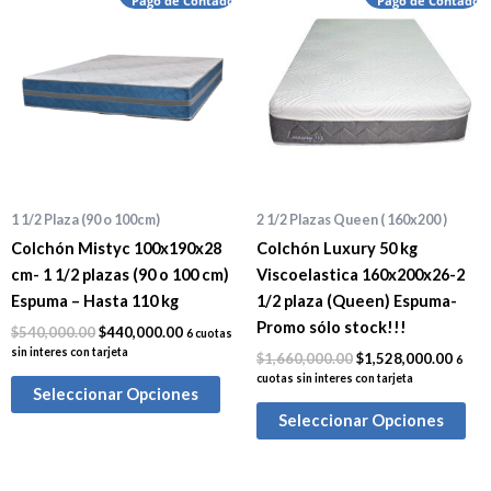
precio
Pago de Contado
precio
precio
Pago de Contado
preci
original
actual
original
actua
era:
es:
era:
es:
$540,000.00.
$440,000.00.
$1,660,000.00.
$1,52
1 1/2 Plaza (90 o 100cm)
2 1/2 Plazas Queen ( 160x200 )
Colchón Mistyc 100x190x28
Colchón Luxury 50 kg
cm- 1 1/2 plazas (90 o 100 cm)
Viscoelastica 160x200x26-2
Espuma – Hasta 110 kg
1/2 plaza (Queen) Espuma-
Promo sólo stock!!!
$
540,000.00
$
440,000.00
6 cuotas
sin interes con tarjeta
$
1,660,000.00
$
1,528,000.00
6
cuotas sin interes con tarjeta
Seleccionar Opciones
Seleccionar Opciones