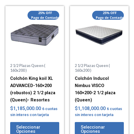
25% OFF
25% OFF
Pago de Contado
Pago de Contado
2 1/2 Plazas Queen (
2 1/2 Plazas Queen (
160x200 )
160x200 )
Colchón King koil XL
Colchón Inducol
ADVANCED-160×200
Nimbus VISCO
(robustos) 2 1/2 plaza
160×200-2 1/2 plaza
(Queen)- Resortes
(Queen)
$
1,185,000.00
$
1,108,000.00
6 cuotas
6 cuotas
sin interes con tarjeta
sin interes con tarjeta
Seleccionar
Seleccionar
Opciones
Opciones