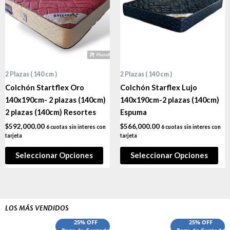
2 Plazas ( 140 cm )
2 Plazas ( 140 cm )
Colchón Startflex Oro
Colchón Starflex Lujo
140x190cm- 2 plazas (140cm)
140x190cm-2 plazas (140cm)
2 plazas (140cm) Resortes
Espuma
$
592,000.00
$
566,000.00
6 cuotas sin interes con
6 cuotas sin interes con
tarjeta
tarjeta
Seleccionar Opciones
Seleccionar Opciones
LOS MÁS VENDIDOS
El
El
El
El
25% OFF
25% OFF