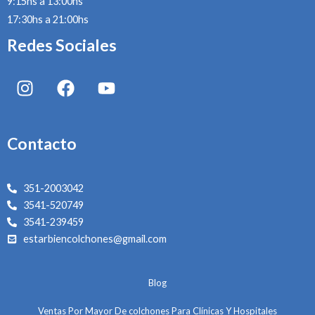
9:15hs a 13:00hs
17:30hs a 21:00hs
Redes Sociales
I
F
Y
n
a
o
s
c
u
t
e
t
Contacto
a
b
u
g
o
b
r
o
e
351-2003042
a
k
3541-520749
m
3541-239459
estarbiencolchones@gmail.com
Blog
Ventas Por Mayor De colchones Para Clínicas Y Hospitales