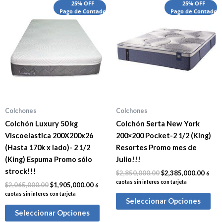
El
El
El
El
25% OFF
25% OFF
precio
Pago de Contado
precio
precio
Pago de Contado
preci
original
actual
original
actua
era:
es:
era:
es:
$2,065,000.00.
$1,905,000.00.
$2,850,000.00.
$2,38
Colchones
Colchones
Colchón Luxury 50 kg
Colchón Serta New York
Viscoelastica 200X200x26
200×200 Pocket-2 1/2 (King)
(Hasta 170k x lado)- 2 1/2
Resortes Promo mes de
(King) Espuma Promo sólo
Julio!!!
strock!!!
$
2,850,000.00
$
2,385,000.00
6
cuotas sin interes con tarjeta
$
2,065,000.00
$
1,905,000.00
6
cuotas sin interes con tarjeta
Seleccionar Opciones
Seleccionar Opciones