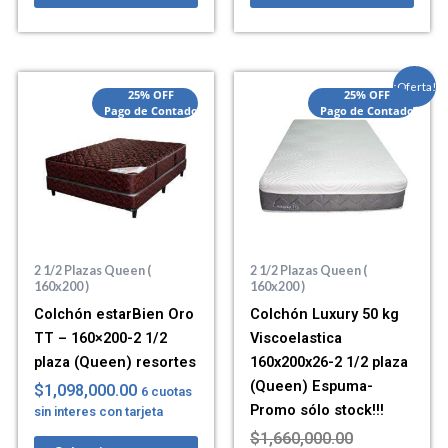
El
El
¡Oferta!
25% OFF
25% OFF
precio
precio
Pago de Contado
Pago de Contado
actual
original
es:
era:
$1,528,000.0
$1,660,000.0
2 1/2 Plazas Queen (
2 1/2 Plazas Queen (
160x200 )
160x200 )
Colchón estarBien Oro
Colchón Luxury 50 kg
TT – 160×200-2 1/2
Viscoelastica
plaza (Queen) resortes
160x200x26-2 1/2 plaza
(Queen) Espuma-
$
1,098,000.00
6 cuotas
Promo sólo stock!!!
sin interes con tarjeta
$
1,660,000.00