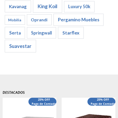
King Koil
Kavanag
Luxury 50k
Pergamino Muebles
Oprandi
Mobilia
Serta
Starflex
Springwall
Suavestar
DESTACADOS
El
El
25% OFF
25% OFF
precio
Pago de Contado
precio
Pago de Contado
original
actual
era:
es:
$540,000.00.
$440,000.00.