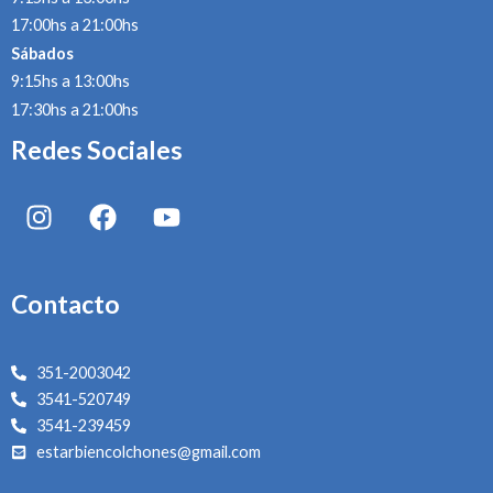
17:00hs a 21:00hs
Sábados
9:15hs a 13:00hs
17:30hs a 21:00hs
Redes Sociales
I
F
Y
n
a
o
s
c
u
t
e
t
Contacto
a
b
u
g
o
b
r
o
e
351-2003042
a
k
3541-520749
m
3541-239459
estarbiencolchones@gmail.com