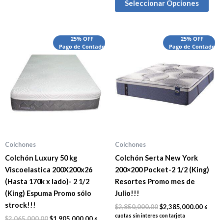
Seleccionar Opciones
El
El
El
El
25% OFF
25% OFF
precio
Pago de Contado
precio
precio
Pago de Contado
preci
original
actual
original
actua
era:
es:
era:
es:
$2,065,000.00.
$1,905,000.00.
$2,850,000.00.
$2,38
Colchones
Colchones
Colchón Luxury 50 kg
Colchón Serta New York
Viscoelastica 200X200x26
200×200 Pocket-2 1/2 (King)
(Hasta 170k x lado)- 2 1/2
Resortes Promo mes de
(King) Espuma Promo sólo
Julio!!!
strock!!!
$
2,850,000.00
$
2,385,000.00
6
cuotas sin interes con tarjeta
$
2,065,000.00
$
1,905,000.00
6