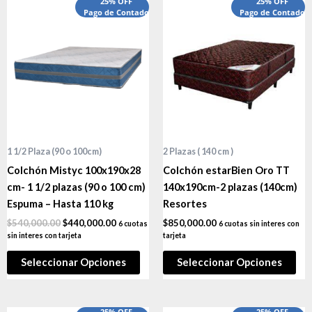
El
El
25% OFF
25% OFF
precio
Pago de Contado
precio
Pago de Contado
original
actual
era:
es:
$540,000.00.
$440,000.00.
1 1/2 Plaza (90 o 100cm)
2 Plazas ( 140 cm )
Colchón Mistyc 100x190x28
Colchón estarBien Oro TT
cm- 1 1/2 plazas (90 o 100 cm)
140x190cm-2 plazas (140cm)
Espuma – Hasta 110 kg
Resortes
$
540,000.00
$
440,000.00
$
850,000.00
6 cuotas
6 cuotas sin interes con
sin interes con tarjeta
tarjeta
Seleccionar Opciones
Seleccionar Opciones