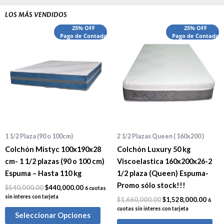
LOS MÁS VENDIDOS
El
El
El
El
25% OFF
25% OFF
precio
Pago de Contado
precio
precio
Pago de Contado
preci
original
actual
original
actua
era:
es:
era:
es:
$540,000.00.
$440,000.00.
$1,660,000.00.
$1,52
1 1/2 Plaza (90 o 100cm)
2 1/2 Plazas Queen ( 160x200 )
Colchón Mistyc 100x190x28
Colchón Luxury 50 kg
cm- 1 1/2 plazas (90 o 100 cm)
Viscoelastica 160x200x26-2
Espuma – Hasta 110 kg
1/2 plaza (Queen) Espuma-
Promo sólo stock!!!
$
540,000.00
$
440,000.00
6 cuotas
sin interes con tarjeta
$
1,660,000.00
$
1,528,000.00
6
cuotas sin interes con tarjeta
Seleccionar Opciones