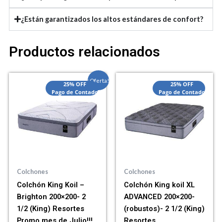
¿Están garantizados los altos estándares de confort?
Productos relacionados
El
El
¡Oferta!
25% OFF
25% OFF
precio
precio
Pago de Contado
Pago de Contado
actual
original
es:
era:
$2,070,000.00.
$2,550,000.00.
Colchones
Colchones
Colchón King Koil –
Colchón King koil XL
Brighton 200×200- 2
ADVANCED 200×200-
1/2 (King) Resortes
(robustos)- 2 1/2 (King)
Promo mes de Julio!!!
Resortes