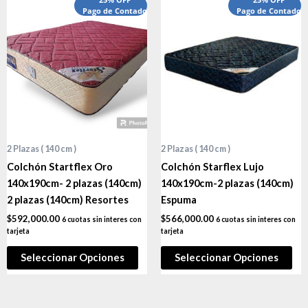
25% OFF
25% OFF
Pago de Contado
Pago de Contado
2 Plazas ( 140 cm )
2 Plazas ( 140 cm )
Colchón Startflex Oro
Colchón Starflex Lujo
140x190cm- 2 plazas (140cm)
140x190cm-2 plazas (140cm)
2 plazas (140cm) Resortes
Espuma
$
592,000.00
$
566,000.00
6 cuotas sin interes con
6 cuotas sin interes con
tarjeta
tarjeta
Seleccionar Opciones
Seleccionar Opciones